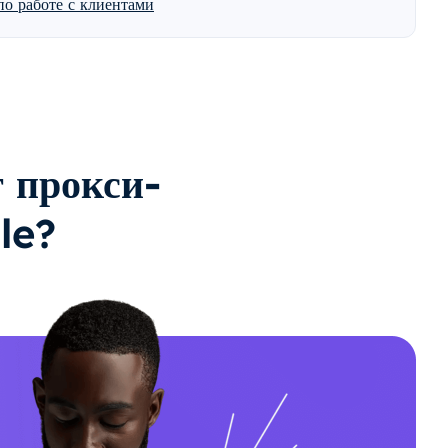
о работе с клиентами
 прокси-
le?