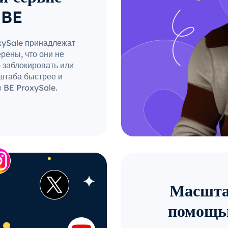
 BE
xySale принадлежат
рены, что они не
о заблокировать или
штаба быстрее и
 BE ProxySale.
Масштаб
помощь