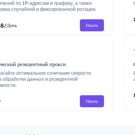
ичений по IP-адресам и трафику, а также
ржка случайной и фиксированной ротации.
68
/День
Начать
ческий резидентный прокси
агайте оптимальное сочетание скорости
а обработки данных и резидентной
мности.
P
Начать