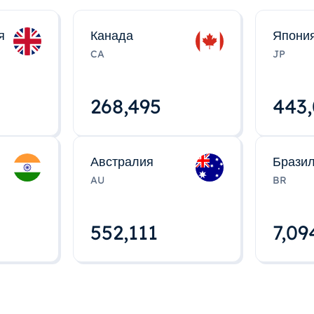
я
Канада
Япони
CA
JP
268,495
443
Австралия
Брази
AU
BR
552,112
7,09