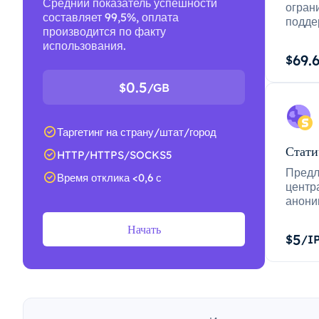
Средний показатель успешности
огран
составляет 99,5%, оплата
подде
производится по факту
использования.
69.
$
0.5
$
/GB
Таргетинг на страну/штат/город
Стати
HTTP/HTTPS/SOCKS5
Предл
Время отклика <0,6 с
центр
анони
Начать
5
$
/I