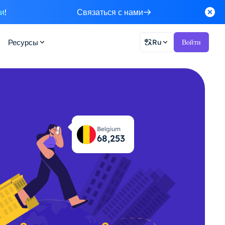
ки
!
Связаться с нами
Ресурсы
Ru
Войти
Belgium
68,305