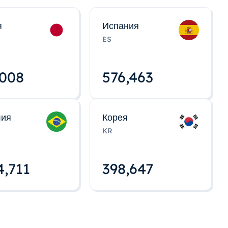
я
Испания
ES
,008
576,463
лия
Корея
KR
4,712
398,648