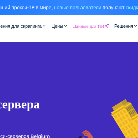
ший прокси-IP в мире,
новые пользователи
получают
скид
ения для скрапинга
Цены
Данные для ИИ
Решения
сервера
кси-серверов Belgium