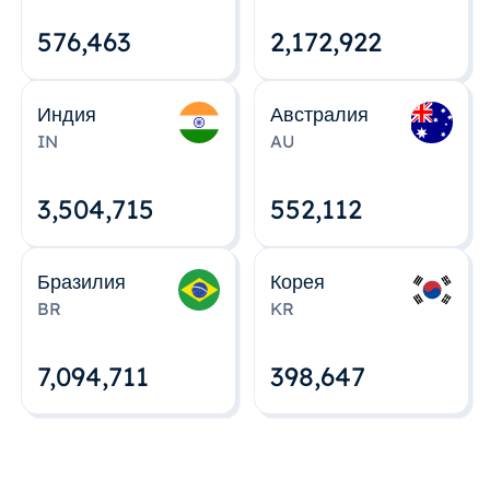
576,463
2,172,922
Индия
Австралия
IN
AU
3,504,715
552,112
Бразилия
Корея
BR
KR
7,094,712
398,648