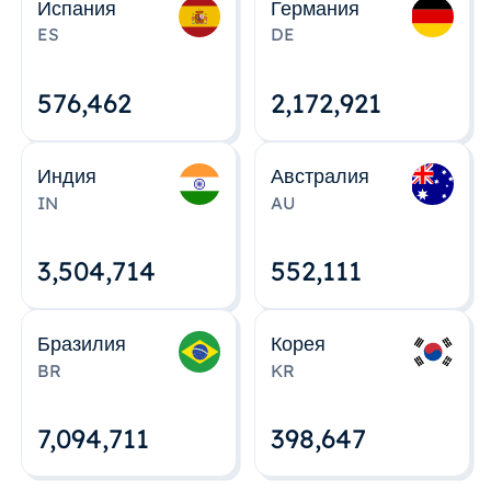
Испания
Германия
ES
DE
576,463
2,172,922
Индия
Австралия
IN
AU
3,504,715
552,112
Бразилия
Корея
BR
KR
7,094,712
398,648