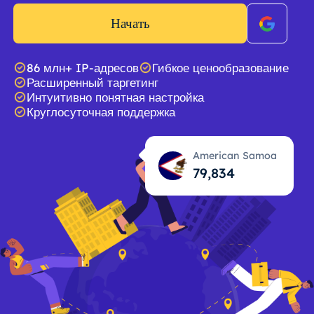
Начать
86 млн+ IP-адресов
Гибкое ценообразование
Расширенный таргетинг
Интуитивно понятная настройка
Круглосуточная поддержка
American Samoa
79,835