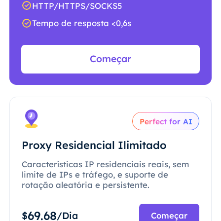
HTTP/HTTPS/SOCKS5
Tempo de resposta <0,6s
Começar
Perfect for AI
Proxy Residencial Ilimitado
Características IP residenciais reais, sem
limite de IPs e tráfego, e suporte de
rotação aleatória e persistente.
69.68
$
/Dia
Começar