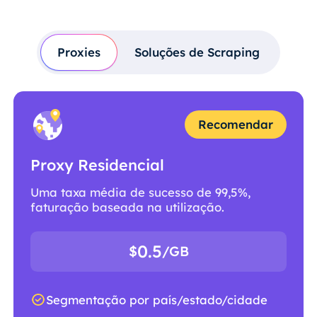
Proxies
Soluções de Scraping
Recomendar
Proxy Residencial
Uma taxa média de sucesso de 99,5%,
faturação baseada na utilização.
0.5
$
/GB
Segmentação por país/estado/cidade