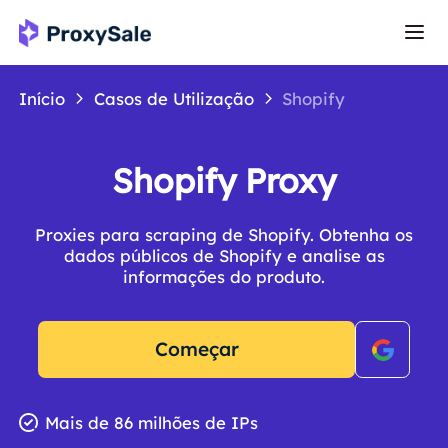
Início
Casos de Utilização
Shopify
Shopify Proxy
Proxies para scraping de Shopify. Obtenha os
dados públicos de Shopify e analise as
informações do produto.
Começar
Mais de 86 milhões de IPs