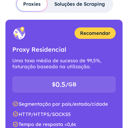
Proxies
Soluções de Scraping
Recomendar
Proxy Residencial
Uma taxa média de sucesso de 99,5%,
faturação baseada na utilização.
0.5
$
/GB
Segmentação por país/estado/cidade
HTTP/HTTPS/SOCKS5
Tempo de resposta <0,6s