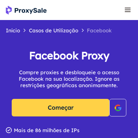
Início
Casos de Utilização
Facebook
Facebook Proxy
Compre proxies e desbloqueie o acesso
Facebook na sua localização. Ignore as
restrições geográficas anonimamente.
Começar
Mais de 86 milhões de IPs