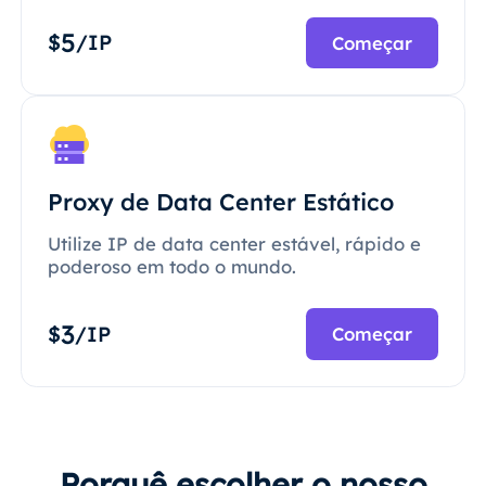
5
$
/IP
Começar
Proxy de Data Center Estático
Utilize IP de data center estável, rápido e
poderoso em todo o mundo.
3
$
/IP
Começar
Porquê escolher o nosso