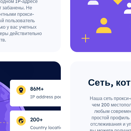
 одном IP-адресе
т забанены. Не
ентными прокси-
ый пользователь
ько у вас учетных
веры действительно
тв.
Сеть, ко
Наша сеть прокси-
чем 200 местопол
любым современ
простой профиль 
отслеживания и у
вы можете получи