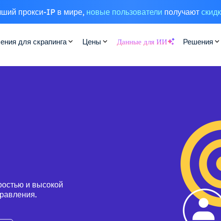
ший прокси-IP в мире,
новые пользователи
получают
скид
ения для скрапинга
Цены
Данные для ИИ
Решения
ростью и высокой
правления.