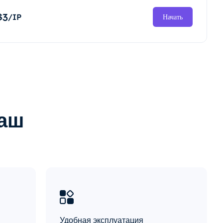
3
$
/IP
Начать
наш
Удобная эксплуатация