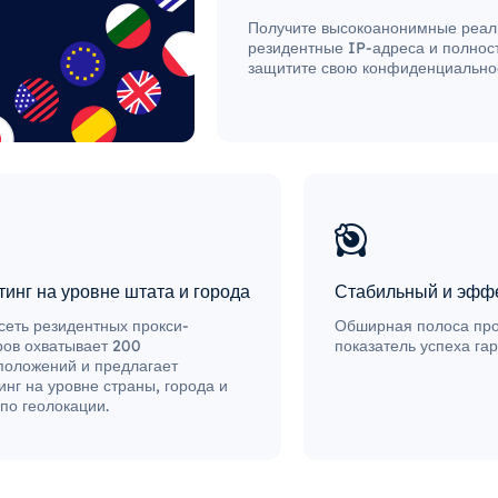
Получите высокоанонимные реа
резидентные IP-адреса и полнос
защитите свою конфиденциальнос
тинг на уровне штата и города
Стабильный и эфф
сеть резидентных прокси-
Обширная полоса про
ров охватывает 200
показатель успеха га
положений и предлагает
инг на уровне страны, города и
по геолокации.