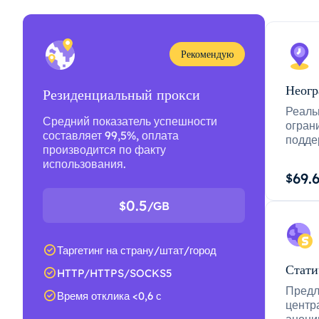
Рекомендую
Неогр
Резиденциальный прокси
Реаль
Средний показатель успешности
огран
составляет 99,5%, оплата
подде
производится по факту
использования.
69.
$
0.5
$
/GB
Таргетинг на страну/штат/город
Стати
HTTP/HTTPS/SOCKS5
Предл
Время отклика <0,6 с
центр