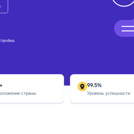
e
стройка
+
99.5%
оложение страны
Уровень успешности