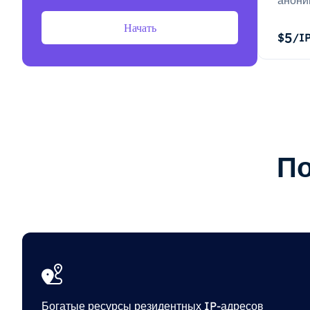
анони
Начать
5
$
/I
По
Богатые ресурсы резидентных IP-адресов