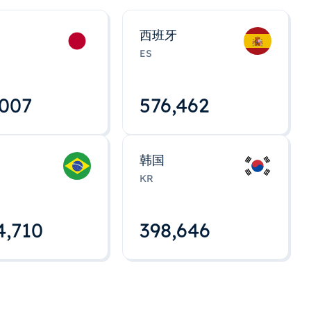
西班牙
ES
,008
576,463
韩国
KR
4,712
398,648