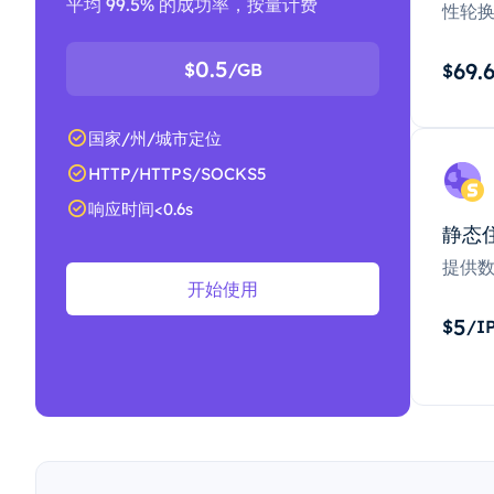
平均 99.5% 的成功率，按量计费
性轮
0.5
69.
$
/GB
$
国家/州/城市定位
HTTP/HTTPS/SOCKS5
响应时间<0.6s
静态
提供
开始使用
5
$
/I