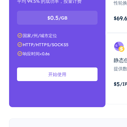
平均 99.5% 的成功率，按量计费
性轮
0.5
69.
$
/GB
$
国家/州/城市定位
HTTP/HTTPS/SOCKS5
响应时间<0.6s
静态
提供
开始使用
5
$
/I