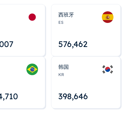
西班牙
ES
,008
576,463
韩国
KR
4,712
398,648