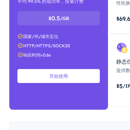
平均 99.5% 的成功率，按量计费
性轮
0.5
69.
$
/GB
$
国家/州/城市定位
HTTP/HTTPS/SOCKS5
响应时间<0.6s
静态
提供
开始使用
5
$
/I