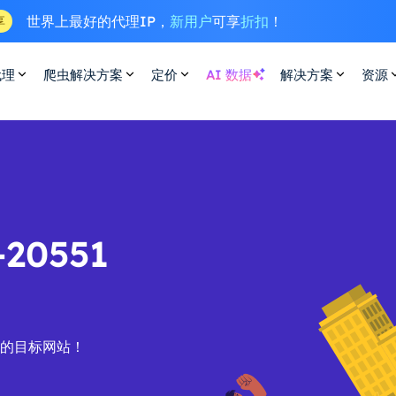
世界上最好的代理IP，
新用户
可享
折扣
！
享
代理
爬虫解决方案
定价
AI 数据
解决方案
资源
20551
您的目标网站！