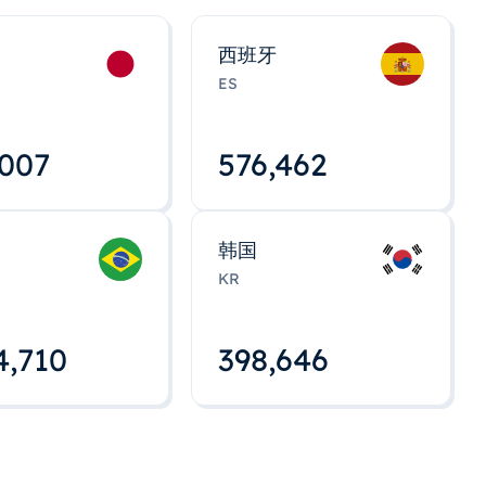
西班牙
ES
,008
576,463
韩国
KR
4,712
398,648