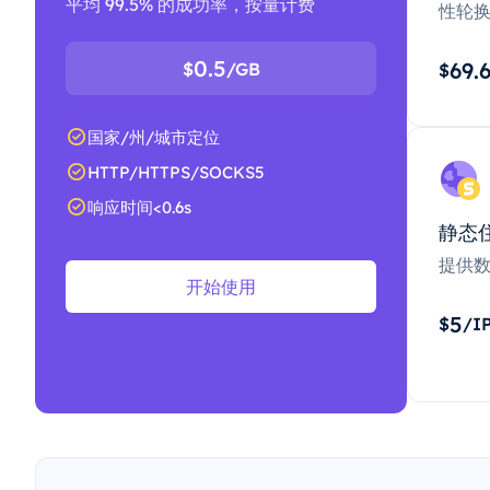
平均 99.5% 的成功率，按量计费
性轮
0.5
69.
$
/GB
$
国家/州/城市定位
HTTP/HTTPS/SOCKS5
响应时间<0.6s
静态
提供
开始使用
5
$
/I