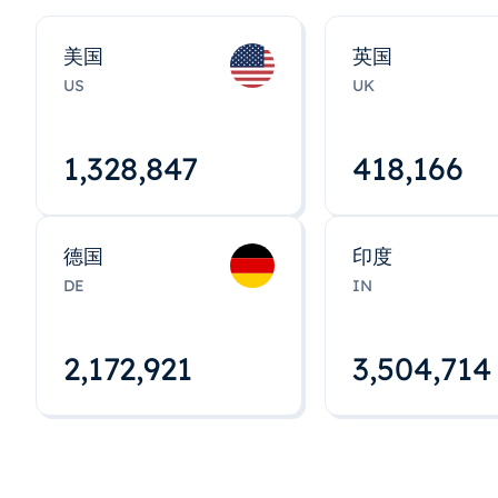
美国
英国
US
UK
1,328,848
418,167
德国
印度
DE
IN
2,172,922
3,504,715