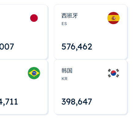
西班牙
ES
,008
576,463
韩国
KR
4,712
398,648