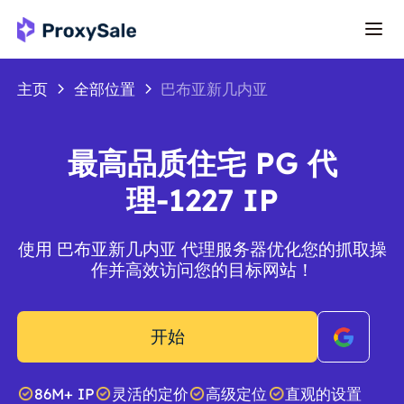
主页
全部位置
巴布亚新几内亚
最高品质住宅 PG 代
理-1227 IP
使用 巴布亚新几内亚 代理服务器优化您的抓取操
作并高效访问您的目标网站！
开始
86M+ IP
灵活的定价
高级定位
直观的设置