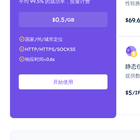
平均 99.5% 的成功率，按量计费
性轮
0.5
69.
$
/GB
$
国家/州/城市定位
HTTP/HTTPS/SOCKS5
响应时间<0.6s
静态
提供
开始使用
5
$
/I