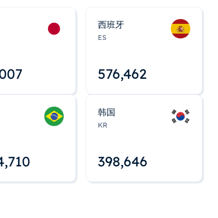
西班牙
ES
,008
576,463
韩国
KR
4,712
398,648