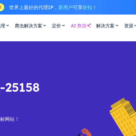
世界上最好的代理IP，
新用户
可享
折扣
！
享
代理
爬虫解决方案
定价
AI 数据
解决方案
资源
25158
目标网站！