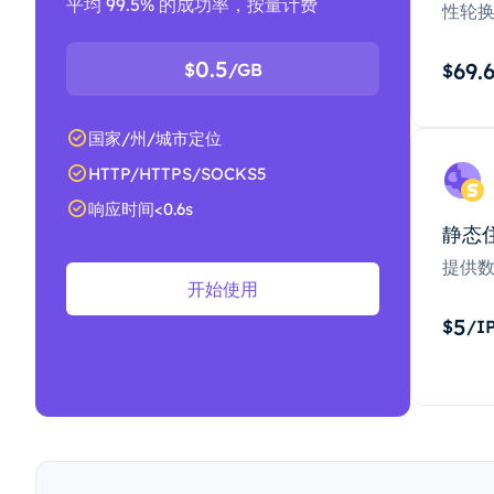
平均 99.5% 的成功率，按量计费
性轮
0.5
69.
$
/GB
$
国家/州/城市定位
HTTP/HTTPS/SOCKS5
响应时间<0.6s
静态
提供
开始使用
5
$
/I