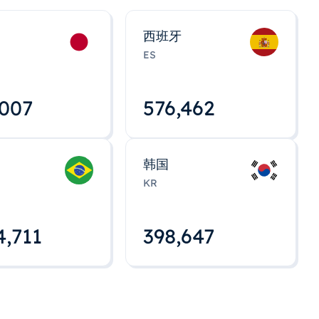
西班牙
ES
,008
576,463
韩国
KR
4,712
398,648