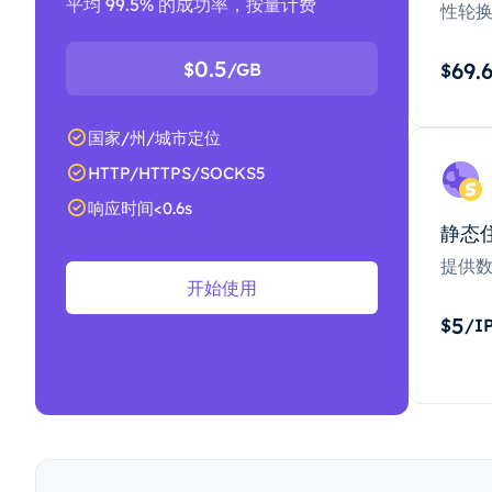
平均 99.5% 的成功率，按量计费
性轮
0.5
69.
$
/GB
$
国家/州/城市定位
HTTP/HTTPS/SOCKS5
响应时间<0.6s
静态
提供
开始使用
5
$
/I