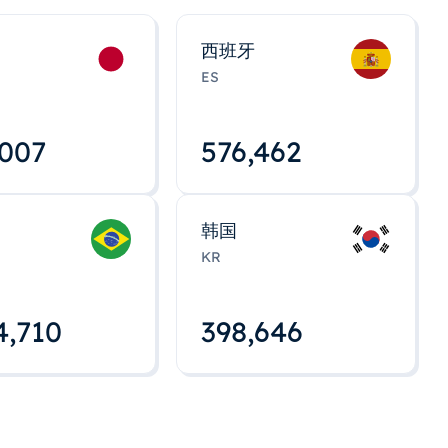
西班牙
ES
,008
576,463
韩国
KR
4,712
398,648