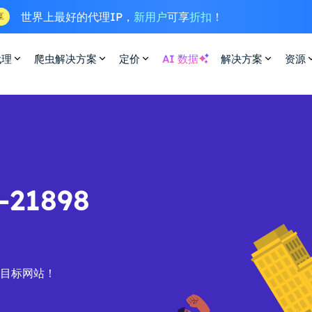
世界上最好的代理IP，
新用户
可享
折扣
！
享
代理
爬虫解决方案
定价
AI 数据
解决方案
资源
21898
的目标网站！