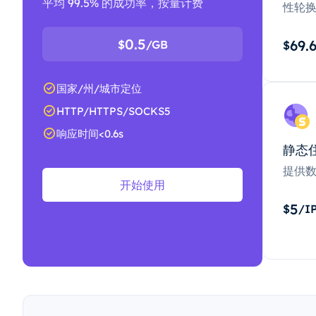
平均 99.5% 的成功率，按量计费
性轮
0.5
69.
$
/GB
$
国家/州/城市定位
HTTP/HTTPS/SOCKS5
响应时间<0.6s
静态
提供
开始使用
5
$
/I