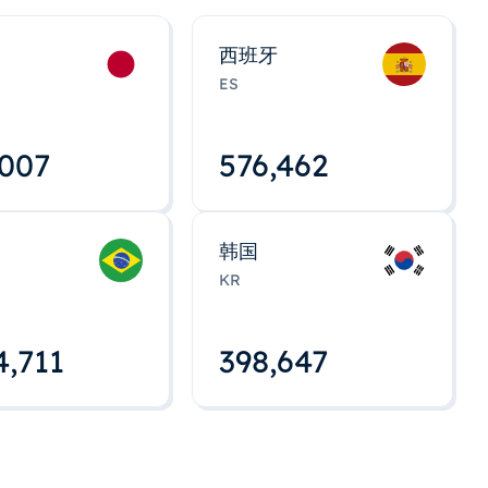
西班牙
ES
,008
576,463
韩国
KR
4,712
398,648