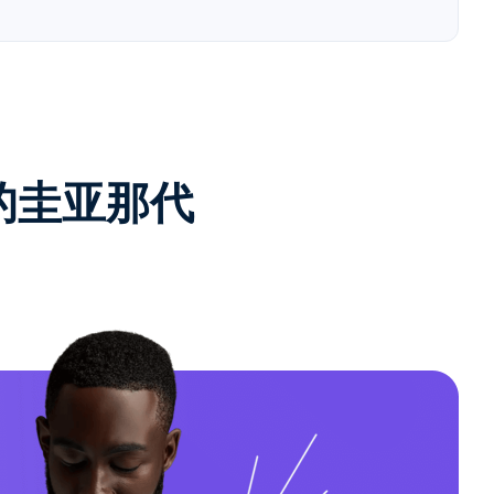
e的圭亚那代