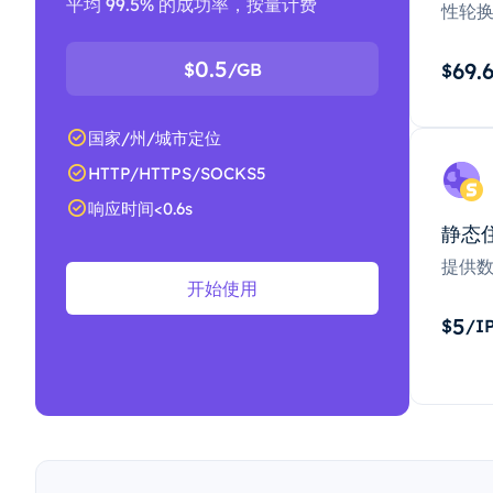
平均 99.5% 的成功率，按量计费
性轮
0.5
69.
$
/GB
$
国家/州/城市定位
HTTP/HTTPS/SOCKS5
响应时间<0.6s
静态
提供
开始使用
5
$
/I