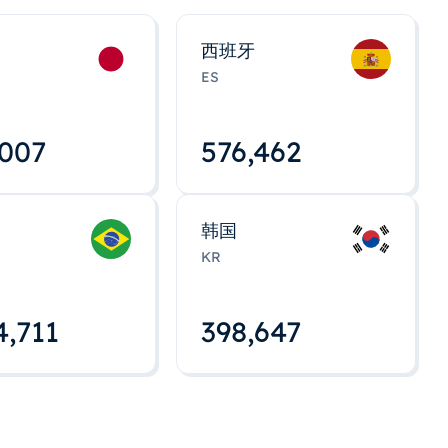
西班牙
ES
,008
576,463
韩国
KR
4,712
398,648