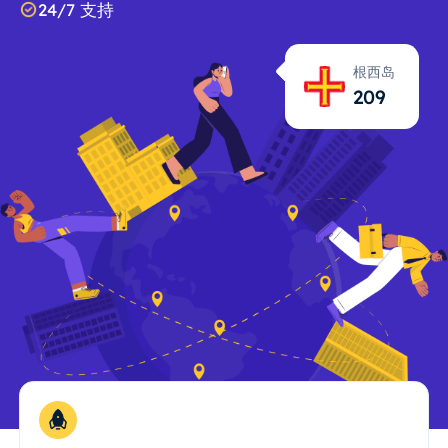
24/7 支持
根西岛
209