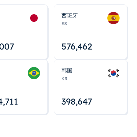
西班牙
ES
,008
576,463
韩国
KR
4,712
398,648