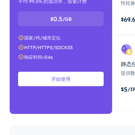
平均 99.5% 的成功率，按量计费
性轮
0.5
69.
$
/GB
$
国家/州/城市定位
HTTP/HTTPS/SOCKS5
响应时间<0.6s
静态
提供
开始使用
5
$
/I