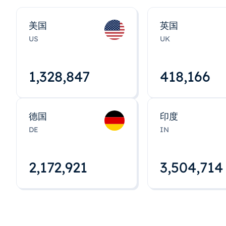
美国
英国
US
UK
1,328,848
418,167
德国
印度
DE
IN
2,172,922
3,504,715