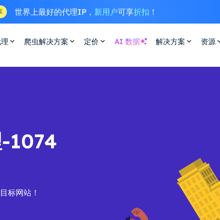
世界上最好的代理IP，
新用户
可享
折扣
！
享
代理
爬虫解决方案
定价
AI 数据
解决方案
资源
1074
的目标网站！