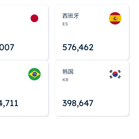
西班牙
ES
,008
576,463
韩国
KR
4,712
398,648