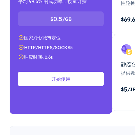
平均 99.5% 的成功率，按量计费
性轮
0.5
69.
$
/GB
$
国家/州/城市定位
HTTP/HTTPS/SOCKS5
响应时间<0.6s
静态
提供
开始使用
5
$
/I