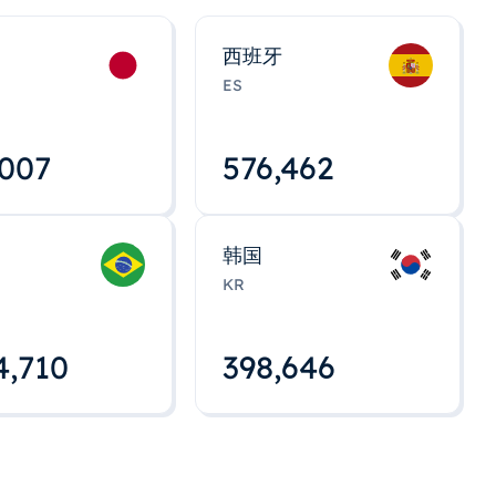
西班牙
ES
,008
576,463
韩国
KR
4,712
398,648