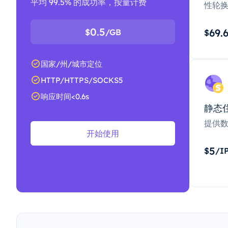
平均 99.5% 的成功率，按量计费
性轮
0.5
69.
$
/GB
$
国家/州/城市定位
HTTP/HTTPS/SOCKS5
响应时间<0.6s
静态
提供
开始使用
5
$
/I