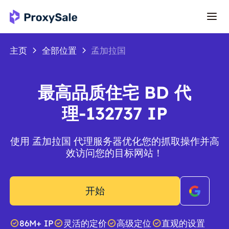
主页
全部位置
孟加拉国
最高品质住宅 BD 代
理-132737 IP
使用 孟加拉国 代理服务器优化您的抓取操作并高
效访问您的目标网站！
开始
86M+ IP
灵活的定价
高级定位
直观的设置