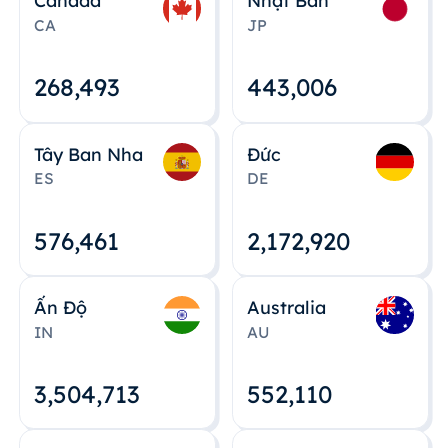
Canada
Nhật Bản
CA
JP
268,495
443,008
Tây Ban Nha
Đức
ES
DE
576,463
2,172,922
Ấn Độ
Australia
IN
AU
3,504,715
552,112