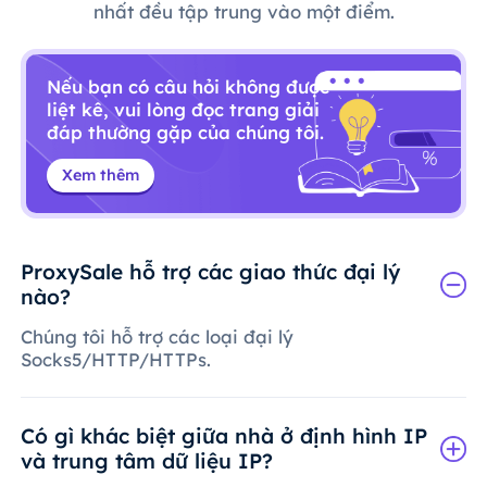
nhất đều tập trung vào một điểm.
Nếu bạn có câu hỏi không được
liệt kê, vui lòng đọc trang giải
đáp thường gặp của chúng tôi.
Xem thêm
ProxySale hỗ trợ các giao thức đại lý
nào?
Chúng tôi hỗ trợ các loại đại lý
Socks5/HTTP/HTTPs.
Có gì khác biệt giữa nhà ở định hình IP
và trung tâm dữ liệu IP?