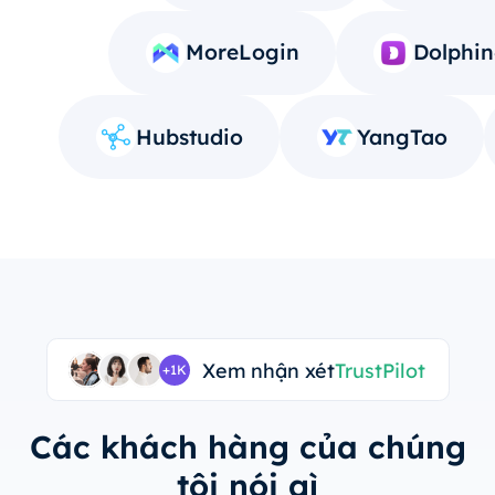
MoreLogin
Dolphin
Hubstudio
YangTao
Xem nhận xét
TrustPilot
+1K
Các khách hàng của chúng
tôi nói gì