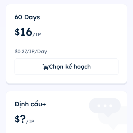
60 Days
16
$
/IP
$0.27/IP/Day
Chọn kế hoạch
Định cấu+
?
$
/IP