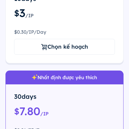
3
$
/IP
$0.30/IP/Day
Chọn kế hoạch
Nhất định được yêu thích
30days
7.80
$
/IP