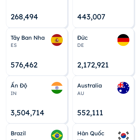
268,495
443,008
Tây Ban Nha
Đức
ES
DE
576,463
2,172,922
Ấn Độ
Australia
IN
AU
3,504,715
552,112
Brazil
Hàn Quốc