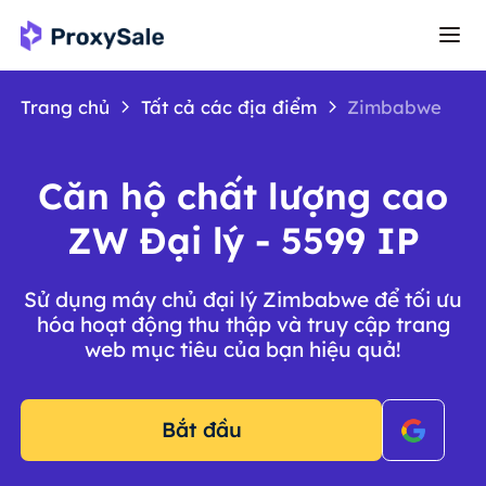
Trang chủ
Tất cả các địa điểm
Zimbabwe
Căn hộ chất lượng cao
ZW Đại lý - 5599 IP
Sử dụng máy chủ đại lý Zimbabwe để tối ưu
hóa hoạt động thu thập và truy cập trang
web mục tiêu của bạn hiệu quả!
Bắt đầu