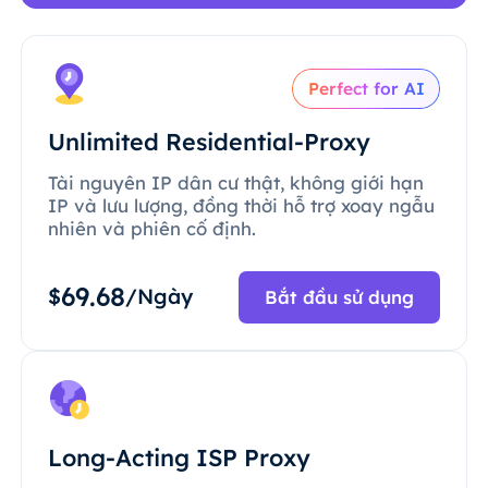
Perfect for AI
Unlimited Residential-Proxy
Tài nguyên IP dân cư thật, không giới hạn
IP và lưu lượng, đồng thời hỗ trợ xoay ngẫu
nhiên và phiên cố định.
69.68
$
/Ngày
Bắt đầu sử dụng
Long-Acting ISP Proxy