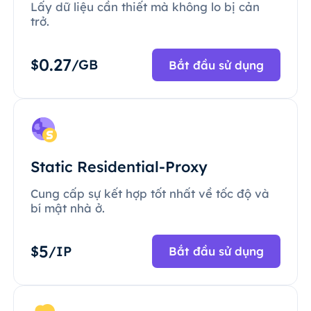
Lấy dữ liệu cần thiết mà không lo bị cản
trở.
0.27
$
/GB
Bắt đầu sử dụng
Static Residential-Proxy
Cung cấp sự kết hợp tốt nhất về tốc độ và
bí mật nhà ở.
5
$
/IP
Bắt đầu sử dụng