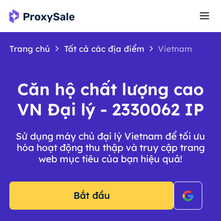
Trang chủ
Tất cả các địa điểm
Vietnam
Căn hộ chất lượng cao
VN Đại lý - 2330062 IP
Sử dụng máy chủ đại lý Vietnam để tối ưu
hóa hoạt động thu thập và truy cập trang
web mục tiêu của bạn hiệu quả!
Bắt đầu