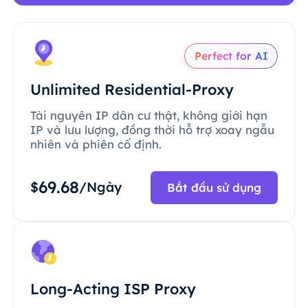
Perfect for AI
Unlimited Residential-Proxy
Tài nguyên IP dân cư thật, không giới hạn
IP và lưu lượng, đồng thời hỗ trợ xoay ngẫu
nhiên và phiên cố định.
69.68
$
/Ngày
Bắt đầu sử dụng
Long-Acting ISP Proxy