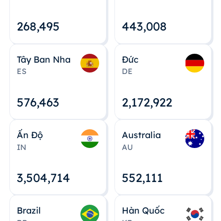
268,495
443,008
Tây Ban Nha
Đức
ES
DE
576,463
2,172,922
Ấn Độ
Australia
IN
AU
3,504,715
552,112
Brazil
Hàn Quốc