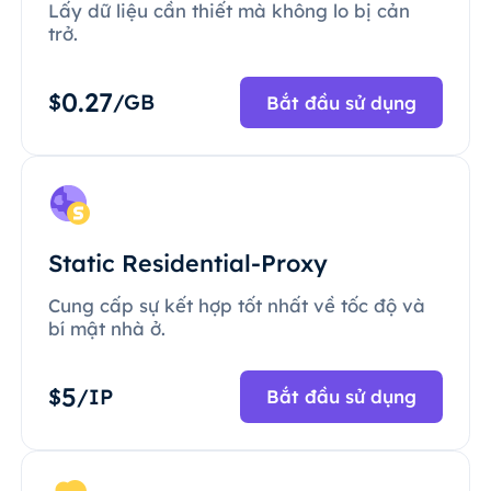
Lấy dữ liệu cần thiết mà không lo bị cản
trở.
0.27
$
/GB
Bắt đầu sử dụng
Static Residential-Proxy
Cung cấp sự kết hợp tốt nhất về tốc độ và
bí mật nhà ở.
5
$
/IP
Bắt đầu sử dụng