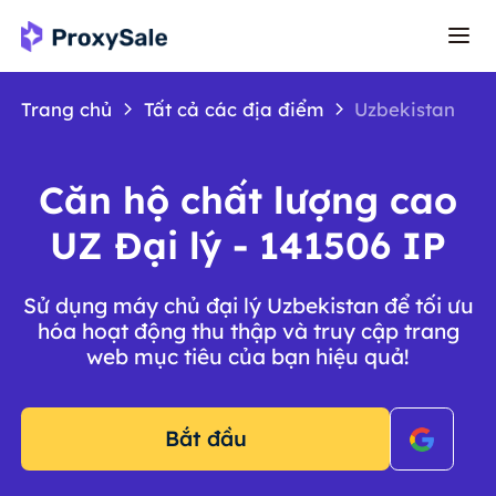
Trang chủ
Tất cả các địa điểm
Uzbekistan
Căn hộ chất lượng cao
UZ Đại lý - 141506 IP
Sử dụng máy chủ đại lý Uzbekistan để tối ưu
hóa hoạt động thu thập và truy cập trang
web mục tiêu của bạn hiệu quả!
Bắt đầu