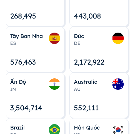
268,495
443,008
Tây Ban Nha
Đức
ES
DE
576,463
2,172,922
Ấn Độ
Australia
IN
AU
3,504,715
552,112
Brazil
Hàn Quốc