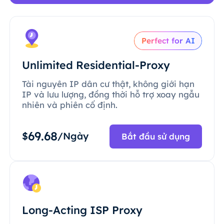
Perfect for AI
Unlimited Residential-Proxy
Tài nguyên IP dân cư thật, không giới hạn
IP và lưu lượng, đồng thời hỗ trợ xoay ngẫu
nhiên và phiên cố định.
69.68
$
/Ngày
Bắt đầu sử dụng
Long-Acting ISP Proxy