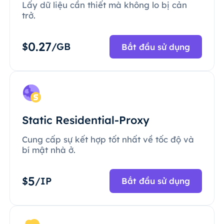
Lấy dữ liệu cần thiết mà không lo bị cản
trở.
0.27
$
/GB
Bắt đầu sử dụng
Static Residential-Proxy
Cung cấp sự kết hợp tốt nhất về tốc độ và
bí mật nhà ở.
5
$
/IP
Bắt đầu sử dụng