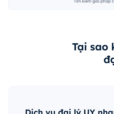
Tìm kiếm giải pháp 
Tại sao
đ
Dịch vụ đại lý UY nh