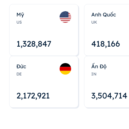
Mỹ
Anh Quốc
US
UK
1,328,848
418,167
Đức
Ấn Độ
DE
IN
2,172,922
3,504,715