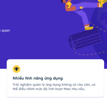
c quan
Nhiều tính năng ứng dụng
Trải nghiệm quản lý ứng dụng không có rào cản, có
thể điều chỉnh mức độ linh hoạt theo nhu cầu.