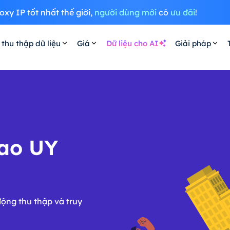
oxy IP tốt nhất thế giới,
người dùng mới
có
ưu đãi
!
 thu thập dữ liệu
Giá
Dữ liệu cho AI
Giải pháp
cao UY
ộng thu thập và truy