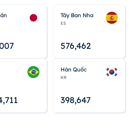
Bản
Tây Ban Nha
ES
,008
576,463
Hàn Quốc
KR
4,712
398,648