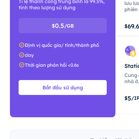
Tỉ lệ thành công trung bình là 99.5%,
lưu lư
tính theo lượng sử dụng
phiên 
0.5
69.
$
/GB
$
Định vị quốc gia/ tỉnh/thành phố
day
Thời gian phản hồi <0.6s
Stati
Cung c
nhà ở
Bắt đầu sử dụng
5
$
/I