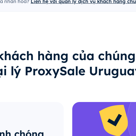
cá nhân hóa?
Liên hệ với quản lý dịch vụ khách hàng ch
 khách hàng của chúng
ại lý ProxySale Urugua
anh chóng