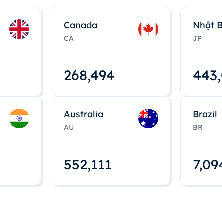
Canada
Nhật 
CA
JP
268,495
443
Australia
Brazil
AU
BR
552,112
7,09