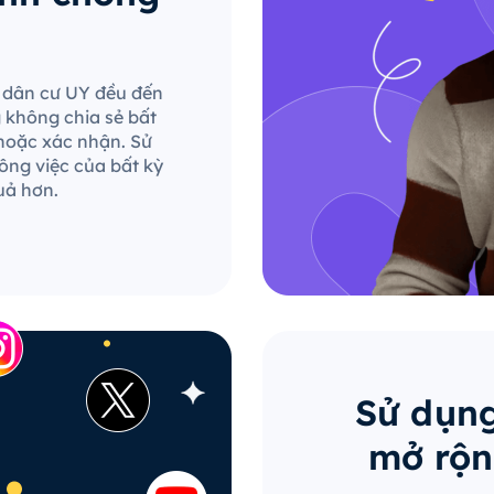
le dân cư UY đều đến
g không chia sẻ bất
hoặc xác nhận. Sử
ông việc của bất kỳ
uả hơn.
Sử dụng
mở rộn