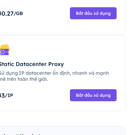
0.27
$
/GB
Bắt đầu sử dụng
Static Datacenter Proxy
Sử dụng IP datacenter ổn định, nhanh và mạnh
mẽ trên toàn thế giới.
3
$
/IP
Bắt đầu sử dụng