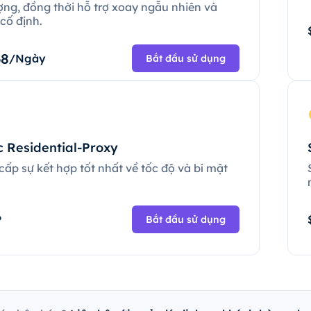
ợng, đồng thời hỗ trợ xoay ngẫu nhiên và
cố định.
68
/Ngày
Bắt đầu sử dụng
c Residential-Proxy
ấp sự kết hợp tốt nhất về tốc độ và bí mật
.
P
Bắt đầu sử dụng