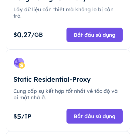
Lấy dữ liệu cần thiết mà không lo bị cản
trở.
0.27
$
/GB
Bắt đầu sử dụng
Static Residential-Proxy
Cung cấp sự kết hợp tốt nhất về tốc độ và
bí mật nhà ở.
5
$
/IP
Bắt đầu sử dụng