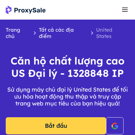
Trang
Tất cả các địa
United
chủ
điểm
States
Căn hộ chất lượng cao
US Đại lý - 1328848 IP
Sử dụng máy chủ đại lý United States để tối
ưu hóa hoạt động thu thập và truy cập
trang web mục tiêu của bạn hiệu quả!
Bắt đầu