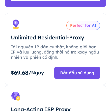
Perfect for AI
Unlimited Residential-Proxy
Tài nguyên IP dân cư thật, không giới hạn
IP và lưu lượng, đồng thời hỗ trợ xoay ngẫu
nhiên và phiên cố định.
69.68
$
/Ngày
Bắt đầu sử dụng
Long-Acting ISP Proxy