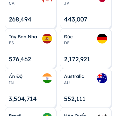
CA
JP
268,495
443,008
Tây Ban Nha
Đức
ES
DE
576,463
2,172,922
Ấn Độ
Australia
IN
AU
3,504,715
552,112
Brazil
Hàn Quốc