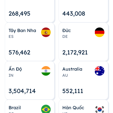
268,495
443,008
Tây Ban Nha
Đức
ES
DE
576,463
2,172,922
Ấn Độ
Australia
IN
AU
3,504,715
552,112
Brazil
Hàn Quốc