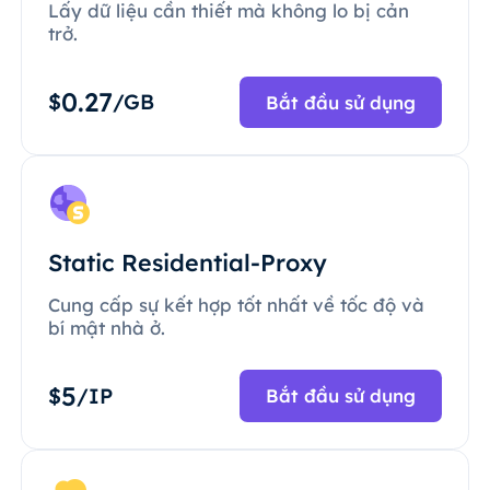
Lấy dữ liệu cần thiết mà không lo bị cản
trở.
0.27
$
/GB
Bắt đầu sử dụng
Static Residential-Proxy
Cung cấp sự kết hợp tốt nhất về tốc độ và
bí mật nhà ở.
5
$
/IP
Bắt đầu sử dụng