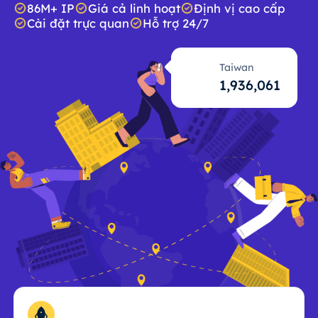
86M+ IP
Giá cả linh hoạt
Định vị cao cấp
Cài đặt trực quan
Hỗ trợ 24/7
Taiwan
1,936,062