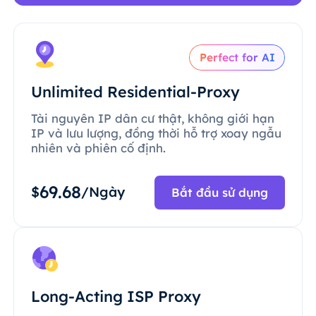
Perfect for AI
Unlimited Residential-Proxy
Tài nguyên IP dân cư thật, không giới hạn
IP và lưu lượng, đồng thời hỗ trợ xoay ngẫu
nhiên và phiên cố định.
69.68
$
/Ngày
Bắt đầu sử dụng
Long-Acting ISP Proxy