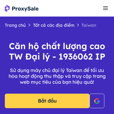
Trang chủ
Tất cả các địa điểm
Taiwan
Căn hộ chất lượng cao
TW Đại lý - 1936062 IP
Sử dụng máy chủ đại lý Taiwan để tối ưu
hóa hoạt động thu thập và truy cập trang
web mục tiêu của bạn hiệu quả!
Bắt đầu