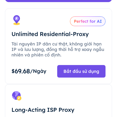
Perfect for AI
Unlimited Residential-Proxy
Tài nguyên IP dân cư thật, không giới hạn
IP và lưu lượng, đồng thời hỗ trợ xoay ngẫu
nhiên và phiên cố định.
69.68
$
/Ngày
Bắt đầu sử dụng
Long-Acting ISP Proxy