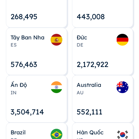
268,495
443,008
Tây Ban Nha
Đức
ES
DE
576,463
2,172,922
Ấn Độ
Australia
IN
AU
3,504,715
552,112
Brazil
Hàn Quốc