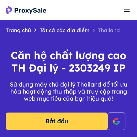
Trang chủ
Tất cả các địa điểm
Thailand
Căn hộ chất lượng cao
TH Đại lý - 2303249 IP
Sử dụng máy chủ đại lý Thailand để tối ưu
hóa hoạt động thu thập và truy cập trang
web mục tiêu của bạn hiệu quả!
Bắt đầu