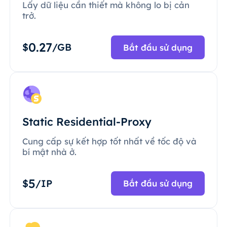
Lấy dữ liệu cần thiết mà không lo bị cản
trở.
0.27
$
/GB
Bắt đầu sử dụng
Static Residential-Proxy
Cung cấp sự kết hợp tốt nhất về tốc độ và
bí mật nhà ở.
5
$
/IP
Bắt đầu sử dụng