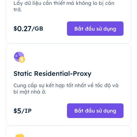
Lấy dữ liệu cần thiết mà không lo bị cản
trở.
0.27
$
/GB
Bắt đầu sử dụng
Static Residential-Proxy
Cung cấp sự kết hợp tốt nhất về tốc độ và
bí mật nhà ở.
5
$
/IP
Bắt đầu sử dụng