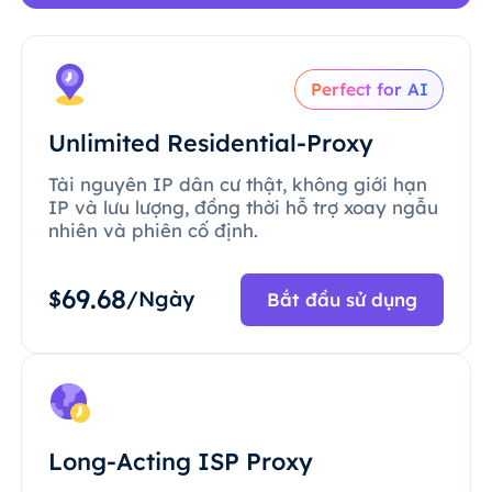
Perfect for AI
Unlimited Residential-Proxy
Tài nguyên IP dân cư thật, không giới hạn
IP và lưu lượng, đồng thời hỗ trợ xoay ngẫu
nhiên và phiên cố định.
69.68
$
/Ngày
Bắt đầu sử dụng
Long-Acting ISP Proxy