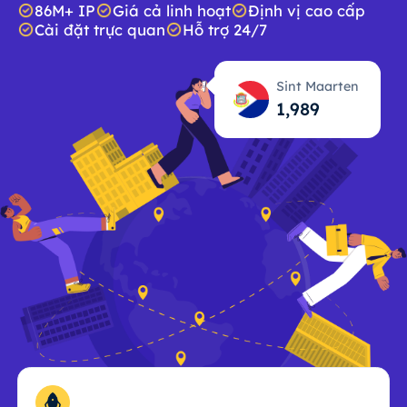
86M+ IP
Giá cả linh hoạt
Định vị cao cấp
Cài đặt trực quan
Hỗ trợ 24/7
Sint Maarten
1,990