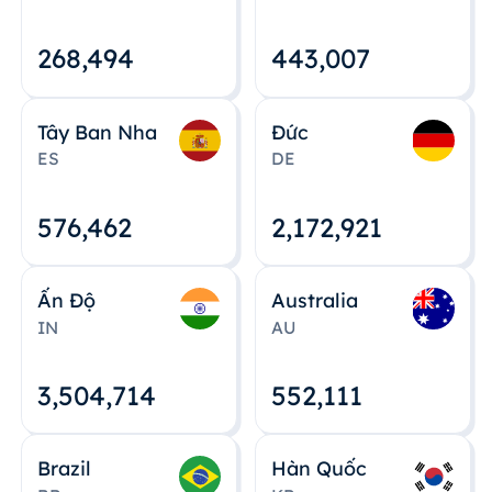
268,495
443,008
Tây Ban Nha
Đức
ES
DE
576,463
2,172,922
Ấn Độ
Australia
IN
AU
3,504,715
552,112
Brazil
Hàn Quốc