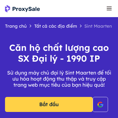
Trang chủ
Tất cả các địa điểm
Sint Maarten
Căn hộ chất lượng cao
SX Đại lý - 1990 IP
Sử dụng máy chủ đại lý Sint Maarten để tối
ưu hóa hoạt động thu thập và truy cập
trang web mục tiêu của bạn hiệu quả!
Bắt đầu