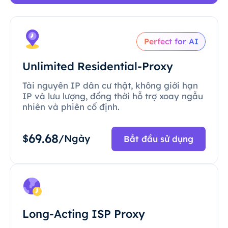
Perfect for AI
Unlimited Residential-Proxy
Tài nguyên IP dân cư thật, không giới hạn
IP và lưu lượng, đồng thời hỗ trợ xoay ngẫu
nhiên và phiên cố định.
69.68
$
/Ngày
Bắt đầu sử dụng
Long-Acting ISP Proxy