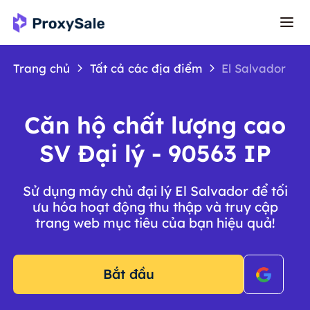
Trang chủ
Tất cả các địa điểm
El Salvador
Căn hộ chất lượng cao
SV Đại lý - 90563 IP
Sử dụng máy chủ đại lý El Salvador để tối
ưu hóa hoạt động thu thập và truy cập
trang web mục tiêu của bạn hiệu quả!
Bắt đầu