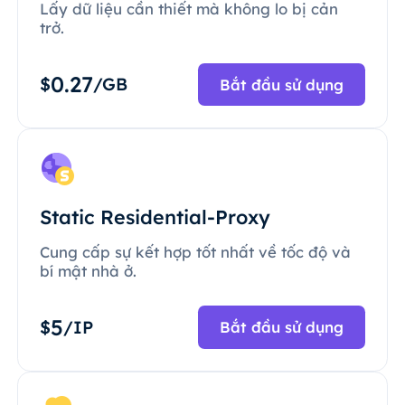
Lấy dữ liệu cần thiết mà không lo bị cản
trở.
0.27
$
/GB
Bắt đầu sử dụng
Static Residential-Proxy
Cung cấp sự kết hợp tốt nhất về tốc độ và
bí mật nhà ở.
5
$
/IP
Bắt đầu sử dụng