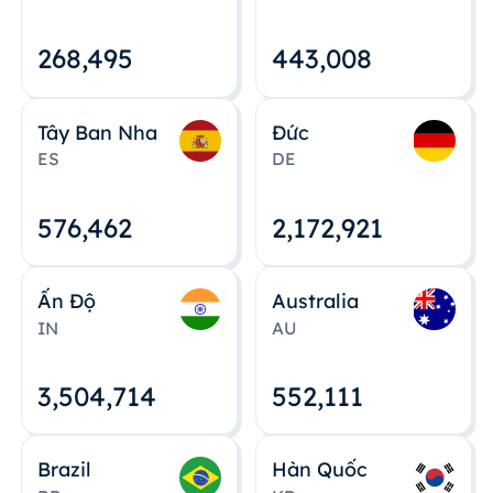
268,495
443,008
Tây Ban Nha
Đức
ES
DE
576,463
2,172,922
Ấn Độ
Australia
IN
AU
3,504,715
552,112
Brazil
Hàn Quốc