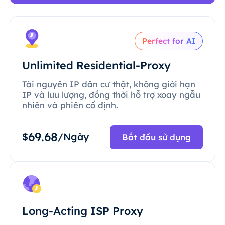
Perfect for AI
Unlimited Residential-Proxy
Tài nguyên IP dân cư thật, không giới hạn
IP và lưu lượng, đồng thời hỗ trợ xoay ngẫu
nhiên và phiên cố định.
69.68
$
/Ngày
Bắt đầu sử dụng
Long-Acting ISP Proxy