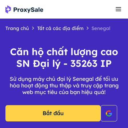
Trang chủ
Tất cả các địa điểm
Senegal
Căn hộ chất lượng cao
SN Đại lý - 35263 IP
Sử dụng máy chủ đại lý Senegal để tối ưu
hóa hoạt động thu thập và truy cập trang
web mục tiêu của bạn hiệu quả!
Bắt đầu