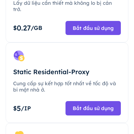
Lấy dữ liệu cần thiết mà không lo bị cản
trở.
0.27
$
/GB
Bắt đầu sử dụng
Static Residential-Proxy
Cung cấp sự kết hợp tốt nhất về tốc độ và
bí mật nhà ở.
5
$
/IP
Bắt đầu sử dụng