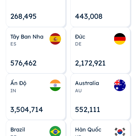
268,495
443,008
Tây Ban Nha
Đức
ES
DE
576,463
2,172,922
Ấn Độ
Australia
IN
AU
3,504,715
552,112
Brazil
Hàn Quốc