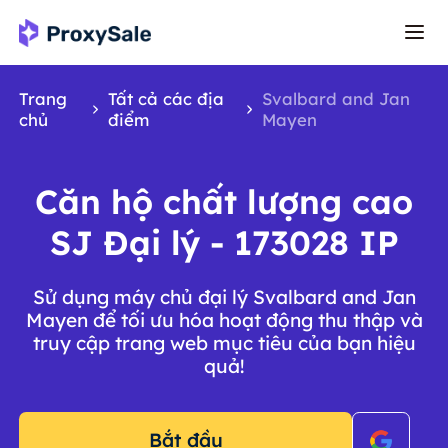
Trang
Tất cả các địa
Svalbard and Jan
chủ
điểm
Mayen
Căn hộ chất lượng cao
SJ Đại lý - 173028 IP
Sử dụng máy chủ đại lý Svalbard and Jan
Mayen để tối ưu hóa hoạt động thu thập và
truy cập trang web mục tiêu của bạn hiệu
quả!
Bắt đầu