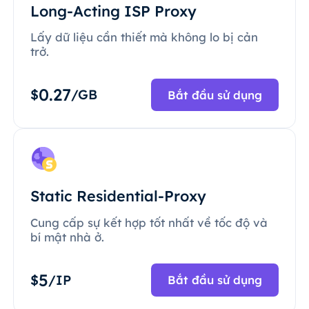
Long-Acting ISP Proxy
Lấy dữ liệu cần thiết mà không lo bị cản
trở.
0.27
$
/GB
Bắt đầu sử dụng
Static Residential-Proxy
Cung cấp sự kết hợp tốt nhất về tốc độ và
bí mật nhà ở.
5
$
/IP
Bắt đầu sử dụng