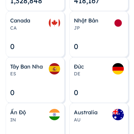
1,328,848
418,167
Canada
Nhật Bản
CA
JP
0
0
Tây Ban Nha
Đức
ES
DE
0
0
Ấn Độ
Australia
IN
AU