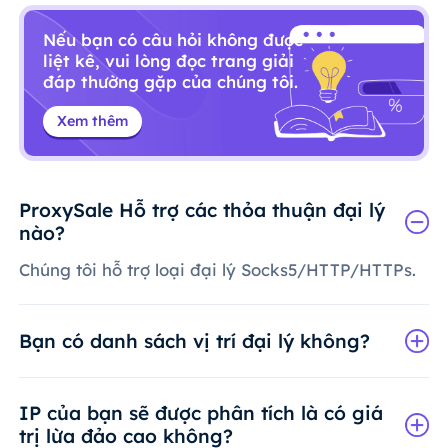
Nếu bạn có câu hỏi không được
liệt kê, vui lòng đọc trang giải
đáp thường gặp của chúng tôi.
Xem thêm
ProxySale Hỗ trợ các thỏa thuận đại lý
nào?
Chúng tôi hỗ trợ loại đại lý Socks5/HTTP/HTTPs.
Bạn có danh sách vị trí đại lý không?
IP của bạn sẽ được phân tích là có giá
trị lừa đảo cao không?