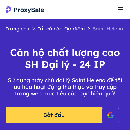
Trang chủ
Tất cả các địa điểm
Saint Helena
Căn hộ chất lượng cao
SH Đại lý - 24 IP
Sử dụng máy chủ đại lý Saint Helena để tối
ưu hóa hoạt động thu thập và truy cập
trang web mục tiêu của bạn hiệu quả!
Bắt đầu