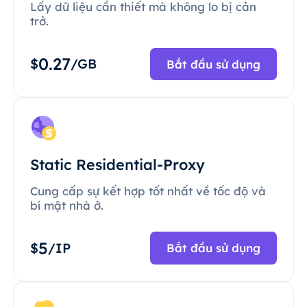
Lấy dữ liệu cần thiết mà không lo bị cản
trở.
0.27
$
/GB
Bắt đầu sử dụng
Static Residential-Proxy
Cung cấp sự kết hợp tốt nhất về tốc độ và
bí mật nhà ở.
5
$
/IP
Bắt đầu sử dụng