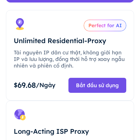
Perfect for AI
Unlimited Residential-Proxy
Tài nguyên IP dân cư thật, không giới hạn
IP và lưu lượng, đồng thời hỗ trợ xoay ngẫu
nhiên và phiên cố định.
69.68
$
/Ngày
Bắt đầu sử dụng
Long-Acting ISP Proxy