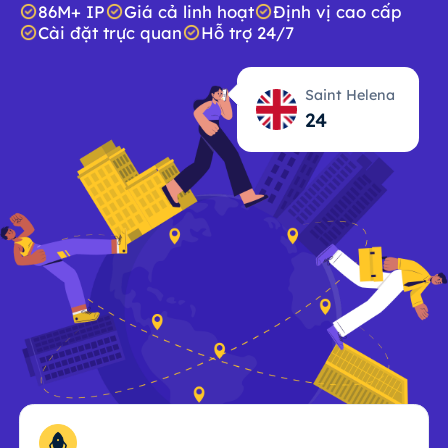
86M+ IP
Giá cả linh hoạt
Định vị cao cấp
Cài đặt trực quan
Hỗ trợ 24/7
Saint Helena
24