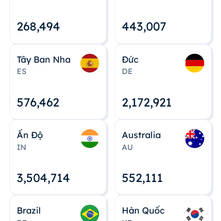
268,495
443,008
Tây Ban Nha
Đức
ES
DE
576,463
2,172,922
Ấn Độ
Australia
IN
AU
3,504,715
552,112
Brazil
Hàn Quốc