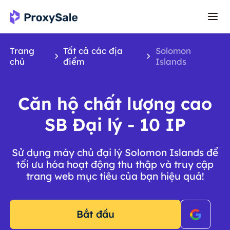
Trang
Tất cả các địa
Solomon
chủ
điểm
Islands
Căn hộ chất lượng cao
SB Đại lý - 10 IP
Sử dụng máy chủ đại lý Solomon Islands để
tối ưu hóa hoạt động thu thập và truy cập
trang web mục tiêu của bạn hiệu quả!
Bắt đầu