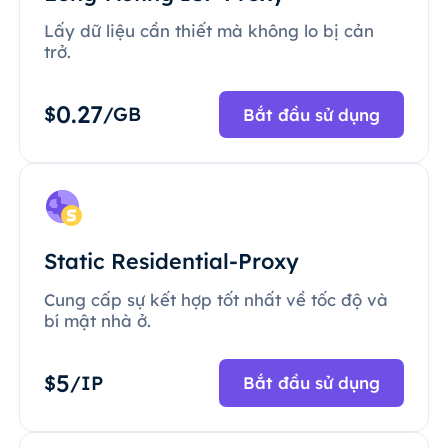
Lấy dữ liệu cần thiết mà không lo bị cản
trở.
0.27
$
/GB
Bắt đầu sử dụng
Static Residential-Proxy
Cung cấp sự kết hợp tốt nhất về tốc độ và
bí mật nhà ở.
5
$
/IP
Bắt đầu sử dụng