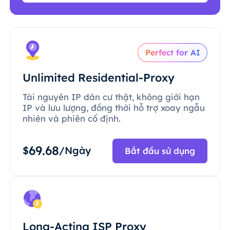
Perfect for AI
Unlimited Residential-Proxy
Tài nguyên IP dân cư thật, không giới hạn
IP và lưu lượng, đồng thời hỗ trợ xoay ngẫu
nhiên và phiên cố định.
69.68
$
/Ngày
Bắt đầu sử dụng
Long-Acting ISP Proxy