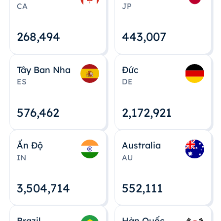
CA
JP
268,495
443,008
Tây Ban Nha
Đức
ES
DE
576,463
2,172,922
Ấn Độ
Australia
IN
AU
3,504,715
552,112
Brazil
Hàn Quốc