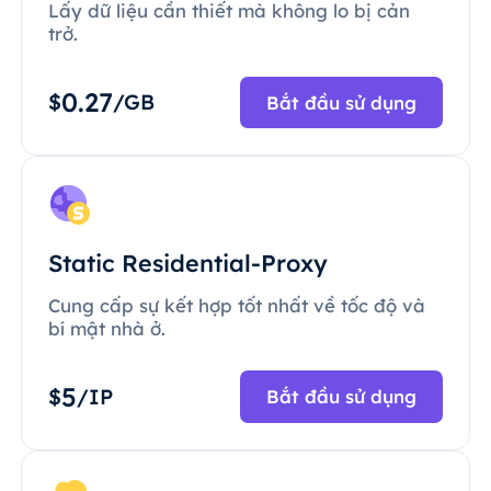
Lấy dữ liệu cần thiết mà không lo bị cản
trở.
0.27
$
/GB
Bắt đầu sử dụng
Static Residential-Proxy
Cung cấp sự kết hợp tốt nhất về tốc độ và
bí mật nhà ở.
5
$
/IP
Bắt đầu sử dụng