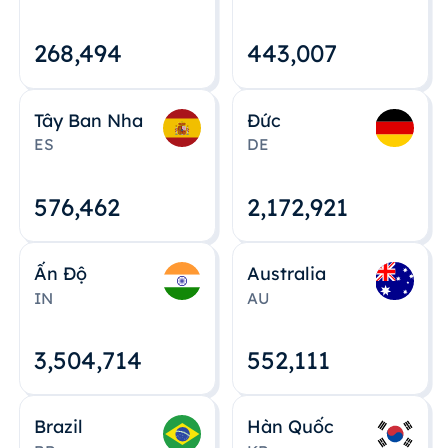
268,495
443,008
Tây Ban Nha
Đức
ES
DE
576,463
2,172,922
Ấn Độ
Australia
IN
AU
3,504,715
552,112
Brazil
Hàn Quốc