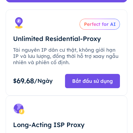
Perfect for AI
Unlimited Residential-Proxy
Tài nguyên IP dân cư thật, không giới hạn
IP và lưu lượng, đồng thời hỗ trợ xoay ngẫu
nhiên và phiên cố định.
69.68
$
/Ngày
Bắt đầu sử dụng
Long-Acting ISP Proxy