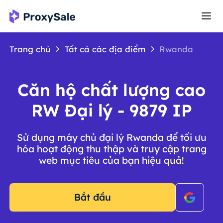
Trang chủ
Tất cả các địa điểm
Rwanda
Căn hộ chất lượng cao
RW Đại lý - 9879 IP
Sử dụng máy chủ đại lý Rwanda để tối ưu
hóa hoạt động thu thập và truy cập trang
web mục tiêu của bạn hiệu quả!
Bắt đầu