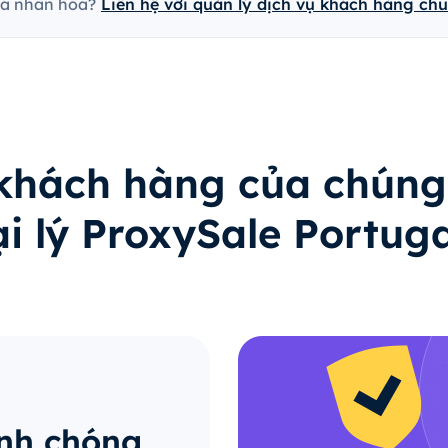
cá nhân hóa?
Liên hệ với quản lý dịch vụ khách hàng ch
 khách hàng của chúng
i lý ProxySale Portug
anh chóng