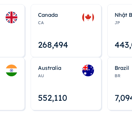
Canada
Nhật 
CA
JP
268,495
443
Australia
Brazil
AU
BR
552,112
7,09