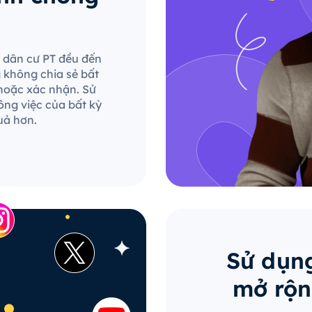
le dân cư PT đều đến
g không chia sẻ bất
hoặc xác nhận. Sử
ông việc của bất kỳ
uả hơn.
Sử dụng
mở rộn