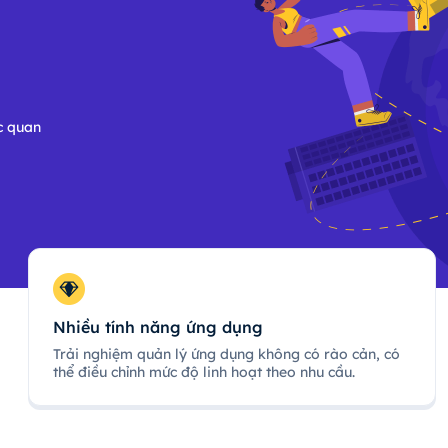
c quan
Nhiều tính năng ứng dụng
Trải nghiệm quản lý ứng dụng không có rào cản, có
thể điều chỉnh mức độ linh hoạt theo nhu cầu.