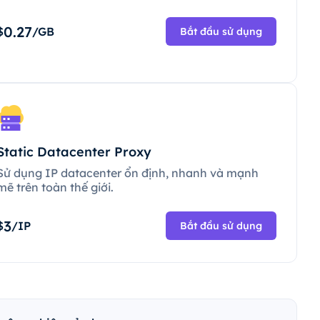
0.27
$
/GB
Bắt đầu sử dụng
Static Datacenter Proxy
Sử dụng IP datacenter ổn định, nhanh và mạnh
mẽ trên toàn thế giới.
3
$
/IP
Bắt đầu sử dụng