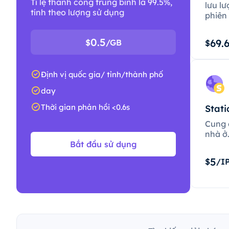
Tỉ lệ thành công trung bình là 99.5%,
lưu lư
tính theo lượng sử dụng
phiên 
0.5
69.
$
/GB
$
Định vị quốc gia/ tỉnh/thành phố
day
Thời gian phản hồi <0.6s
Stati
Cung c
nhà ở
Bắt đầu sử dụng
5
$
/I