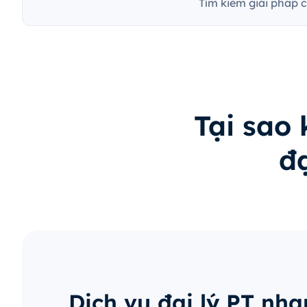
Tìm kiếm giải pháp 
Tại sao
đạ
Dịch vụ đại lý PT nh