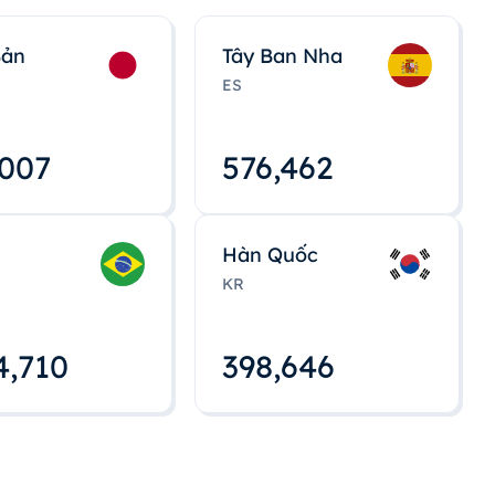
Bản
Tây Ban Nha
ES
,008
576,463
Hàn Quốc
KR
4,712
398,648