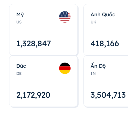
Mỹ
Anh Quốc
US
UK
1,328,848
418,167
Đức
Ấn Độ
DE
IN
2,172,922
3,504,715