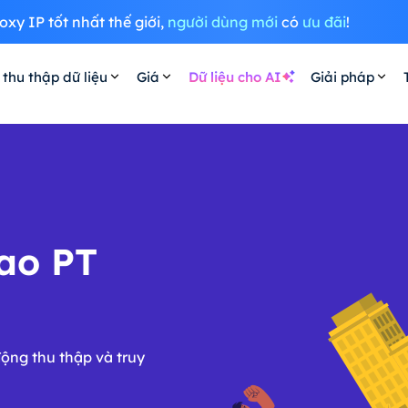
oxy IP tốt nhất thế giới,
người dùng mới
có
ưu đãi
!
 thu thập dữ liệu
Giá
Dữ liệu cho AI
Giải pháp
ao PT
động thu thập và truy