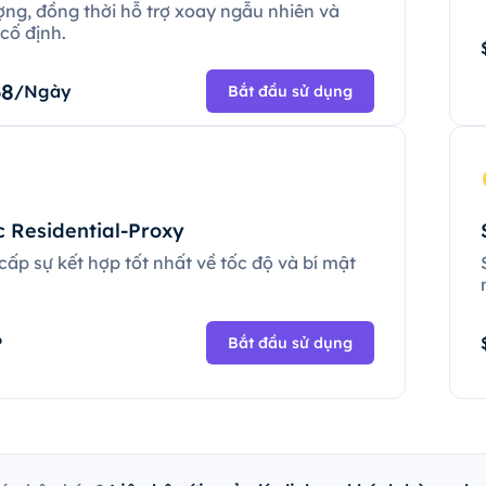
ợng, đồng thời hỗ trợ xoay ngẫu nhiên và
cố định.
68
/Ngày
Bắt đầu sử dụng
c Residential-Proxy
ấp sự kết hợp tốt nhất về tốc độ và bí mật
.
P
Bắt đầu sử dụng