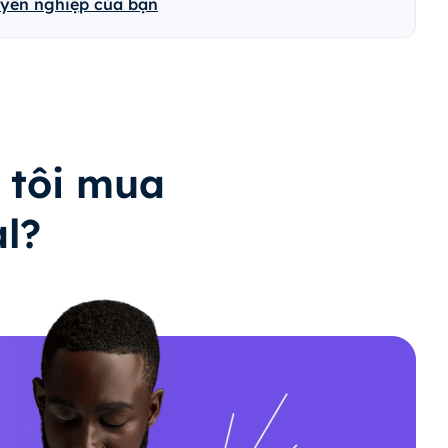
uyên nghiệp của bạn
 tôi mua
al?