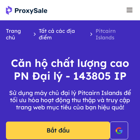
Trang
Tất cả các địa
Pitcairn
chủ
điểm
Islands
Căn hộ chất lượng cao
PN Đại lý - 143805 IP
Sử dụng máy chủ đại lý Pitcairn Islands để
tối ưu hóa hoạt động thu thập và truy cập
trang web mục tiêu của bạn hiệu quả!
Bắt đầu