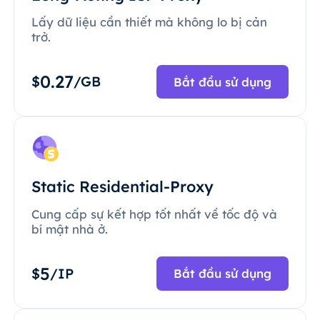
Lấy dữ liệu cần thiết mà không lo bị cản
trở.
0.27
$
/GB
Bắt đầu sử dụng
Static Residential-Proxy
Cung cấp sự kết hợp tốt nhất về tốc độ và
bí mật nhà ở.
5
$
/IP
Bắt đầu sử dụng