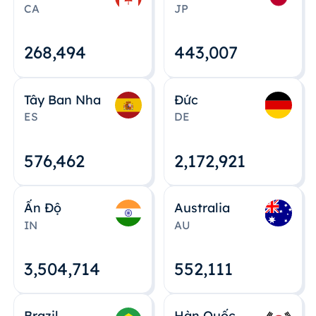
CA
JP
268,495
443,008
Tây Ban Nha
Đức
ES
DE
576,463
2,172,922
Ấn Độ
Australia
IN
AU
3,504,715
552,112
Brazil
Hàn Quốc