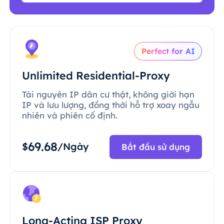
Perfect for AI
Unlimited Residential-Proxy
Tài nguyên IP dân cư thật, không giới hạn
IP và lưu lượng, đồng thời hỗ trợ xoay ngẫu
nhiên và phiên cố định.
69.68
$
/Ngày
Bắt đầu sử dụng
Long-Acting ISP Proxy