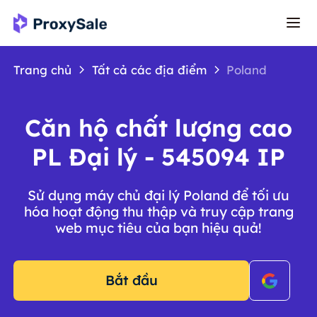
Trang chủ
Tất cả các địa điểm
Poland
Căn hộ chất lượng cao
PL Đại lý - 545094 IP
Sử dụng máy chủ đại lý Poland để tối ưu
hóa hoạt động thu thập và truy cập trang
web mục tiêu của bạn hiệu quả!
Bắt đầu