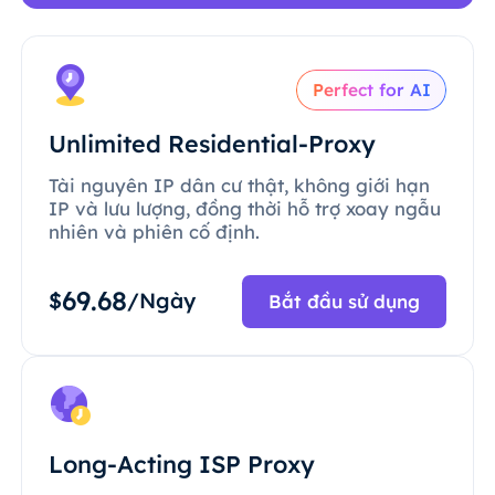
Perfect for AI
Unlimited Residential-Proxy
Tài nguyên IP dân cư thật, không giới hạn
IP và lưu lượng, đồng thời hỗ trợ xoay ngẫu
nhiên và phiên cố định.
69.68
$
/Ngày
Bắt đầu sử dụng
Long-Acting ISP Proxy