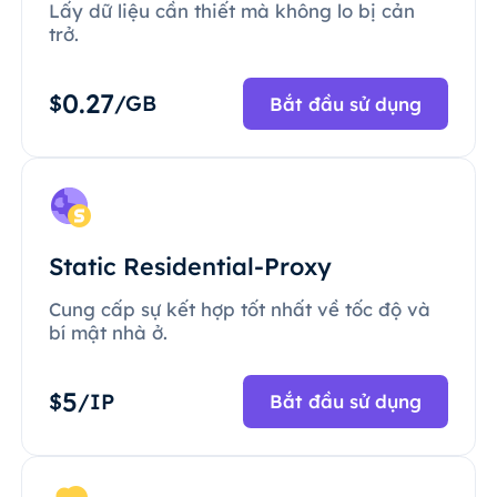
Lấy dữ liệu cần thiết mà không lo bị cản
trở.
0.27
$
/GB
Bắt đầu sử dụng
Static Residential-Proxy
Cung cấp sự kết hợp tốt nhất về tốc độ và
bí mật nhà ở.
5
$
/IP
Bắt đầu sử dụng