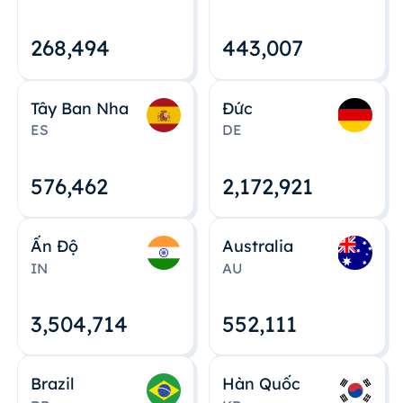
268,495
443,008
Tây Ban Nha
Đức
ES
DE
576,463
2,172,922
Ấn Độ
Australia
IN
AU
3,504,715
552,112
Brazil
Hàn Quốc