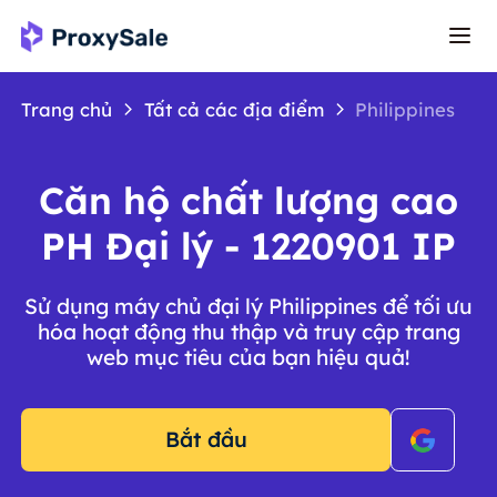
Trang chủ
Tất cả các địa điểm
Philippines
Căn hộ chất lượng cao
PH Đại lý - 1220901 IP
Sử dụng máy chủ đại lý Philippines để tối ưu
hóa hoạt động thu thập và truy cập trang
web mục tiêu của bạn hiệu quả!
Bắt đầu