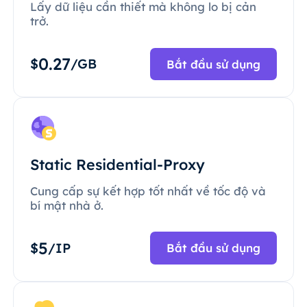
Lấy dữ liệu cần thiết mà không lo bị cản
trở.
0.27
$
/GB
Bắt đầu sử dụng
Static Residential-Proxy
Cung cấp sự kết hợp tốt nhất về tốc độ và
bí mật nhà ở.
5
$
/IP
Bắt đầu sử dụng