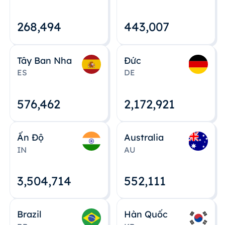
268,495
443,008
Tây Ban Nha
Đức
ES
DE
576,463
2,172,922
Ấn Độ
Australia
IN
AU
3,504,715
552,112
Brazil
Hàn Quốc