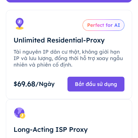
Perfect for AI
Unlimited Residential-Proxy
Tài nguyên IP dân cư thật, không giới hạn
IP và lưu lượng, đồng thời hỗ trợ xoay ngẫu
nhiên và phiên cố định.
69.68
$
/Ngày
Bắt đầu sử dụng
Long-Acting ISP Proxy