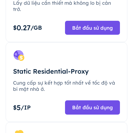
Lấy dữ liệu cần thiết mà không lo bị cản
trở.
0.27
$
/GB
Bắt đầu sử dụng
Static Residential-Proxy
Cung cấp sự kết hợp tốt nhất về tốc độ và
bí mật nhà ở.
5
$
/IP
Bắt đầu sử dụng