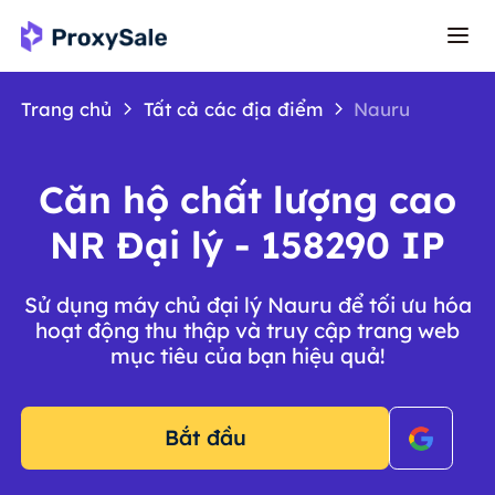
Trang chủ
Tất cả các địa điểm
Nauru
Căn hộ chất lượng cao
NR Đại lý - 158290 IP
Sử dụng máy chủ đại lý Nauru để tối ưu hóa
hoạt động thu thập và truy cập trang web
mục tiêu của bạn hiệu quả!
Bắt đầu