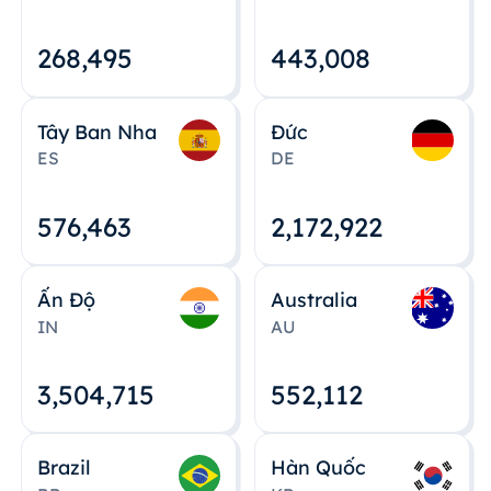
268,495
443,008
Tây Ban Nha
Đức
ES
DE
576,463
2,172,922
Ấn Độ
Australia
IN
AU
3,504,715
552,112
Brazil
Hàn Quốc