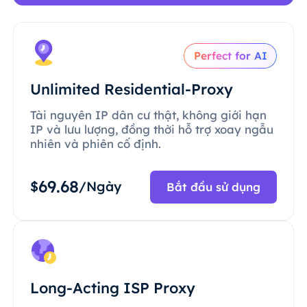
Perfect for AI
Unlimited Residential-Proxy
Tài nguyên IP dân cư thật, không giới hạn
IP và lưu lượng, đồng thời hỗ trợ xoay ngẫu
nhiên và phiên cố định.
69.68
$
/Ngày
Bắt đầu sử dụng
Long-Acting ISP Proxy