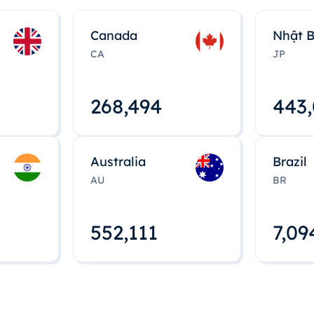
Canada
Nhật 
CA
JP
268,495
443
Australia
Brazil
AU
BR
552,112
7,09