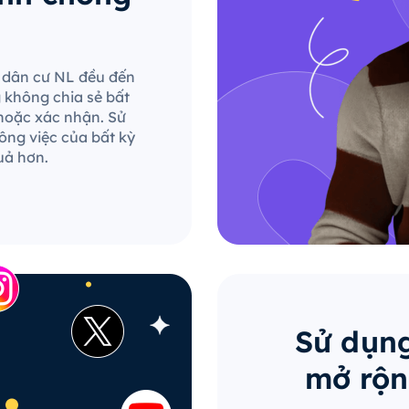
le dân cư NL đều đến
g không chia sẻ bất
hoặc xác nhận. Sử
ông việc của bất kỳ
uả hơn.
Sử dụng
mở rộn