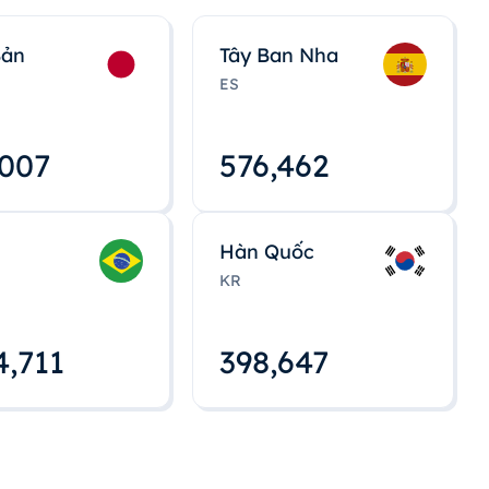
Bản
Tây Ban Nha
ES
,008
576,463
Hàn Quốc
KR
4,712
398,648