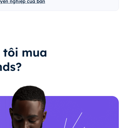
uyên nghiệp của bạn
 tôi mua
nds?