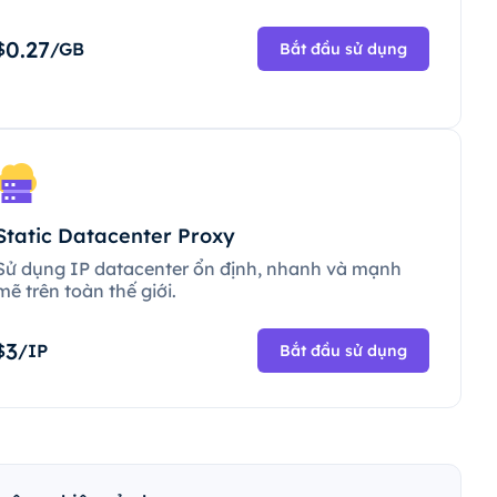
0.27
$
/GB
Bắt đầu sử dụng
Static Datacenter Proxy
Sử dụng IP datacenter ổn định, nhanh và mạnh
mẽ trên toàn thế giới.
3
$
/IP
Bắt đầu sử dụng