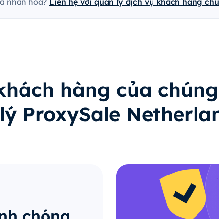
cá nhân hóa?
Liên hệ với quản lý dịch vụ khách hàng ch
 khách hàng của chúng
 lý ProxySale Netherla
anh chóng