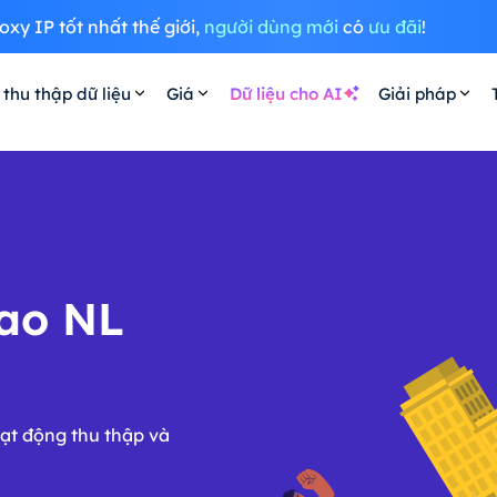
oxy IP tốt nhất thế giới,
người dùng mới
có
ưu đãi
!
 thu thập dữ liệu
Giá
Dữ liệu cho AI
Giải pháp
cao NL
oạt động thu thập và