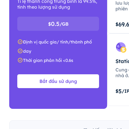
Tỉ lệ thành công trung bình là 99.5%,
lưu lư
tính theo lượng sử dụng
phiên 
0.5
69.
$
/GB
$
Định vị quốc gia/ tỉnh/thành phố
day
Thời gian phản hồi <0.6s
Stati
Cung c
nhà ở
Bắt đầu sử dụng
5
$
/I