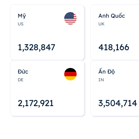
Mỹ
Anh Quốc
US
UK
1,328,848
418,167
Đức
Ấn Độ
DE
IN
2,172,922
3,504,715