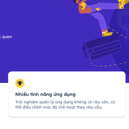
c quan
Nhiều tính năng ứng dụng
Trải nghiệm quản lý ứng dụng không có rào cản, có
thể điều chỉnh mức độ linh hoạt theo nhu cầu.