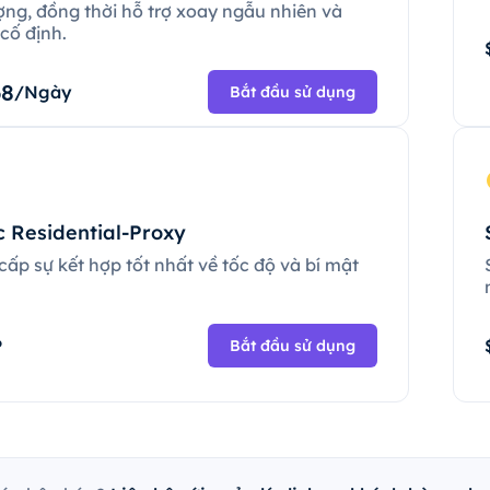
ợng, đồng thời hỗ trợ xoay ngẫu nhiên và
cố định.
68
/Ngày
Bắt đầu sử dụng
c Residential-Proxy
ấp sự kết hợp tốt nhất về tốc độ và bí mật
.
P
Bắt đầu sử dụng