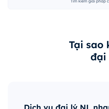
Tìm kiếm giải pháp 
Tại sao
đại
Dịch vụ đại lý NL nh