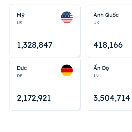
Mỹ
Anh Quốc
US
UK
1,328,848
418,167
Đức
Ấn Độ
DE
IN
2,172,922
3,504,715