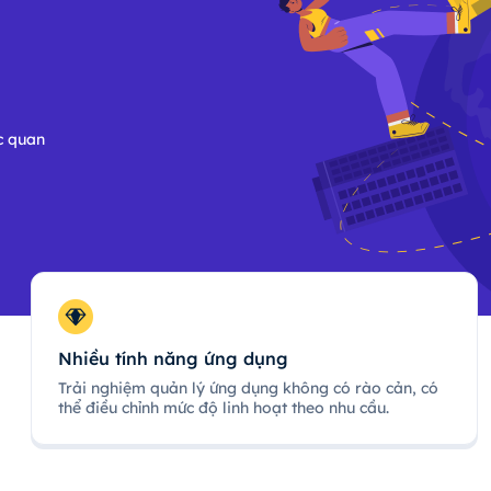
c quan
Nhiều tính năng ứng dụng
Trải nghiệm quản lý ứng dụng không có rào cản, có
thể điều chỉnh mức độ linh hoạt theo nhu cầu.