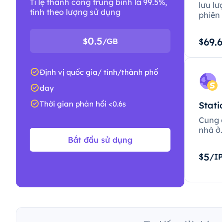
Tỉ lệ thành công trung bình là 99.5%,
lưu lư
tính theo lượng sử dụng
phiên 
0.5
69.
$
/GB
$
Định vị quốc gia/ tỉnh/thành phố
day
Thời gian phản hồi <0.6s
Stati
Cung c
nhà ở
Bắt đầu sử dụng
5
$
/I