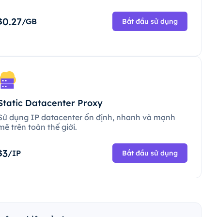
0.27
$
/GB
Bắt đầu sử dụng
Static Datacenter Proxy
Sử dụng IP datacenter ổn định, nhanh và mạnh
mẽ trên toàn thế giới.
3
$
/IP
Bắt đầu sử dụng