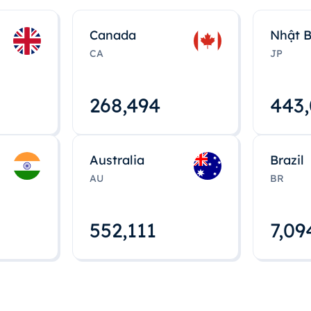
Canada
Nhật 
CA
JP
268,495
443
Australia
Brazil
AU
BR
552,112
7,09