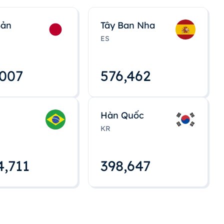
Bản
Tây Ban Nha
ES
,008
576,463
Hàn Quốc
KR
4,712
398,648