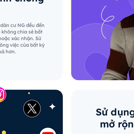
le dân cư NG đều đến
g không chia sẻ bất
hoặc xác nhận. Sử
ông việc của bất kỳ
uả hơn.
Sử dụng
mở rộn