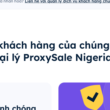
cá nhân hóa?
Liên hệ với quản lý dịch vụ khách hàng ch
 khách hàng của chúng
ại lý ProxySale Nigeri
anh chóng