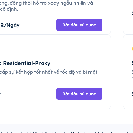
ợng, đồng thời hỗ trợ xoay ngẫu nhiên và
cố định.
68
/Ngày
Bắt đầu sử dụng
c Residential-Proxy
ấp sự kết hợp tốt nhất về tốc độ và bí mật
.
P
Bắt đầu sử dụng