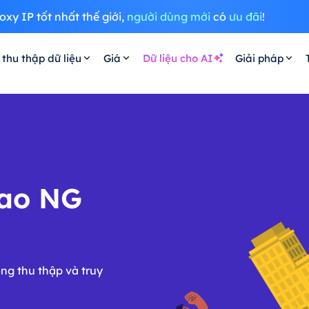
oxy IP tốt nhất thế giới,
người dùng mới
có
ưu đãi
!
 thu thập dữ liệu
Giá
Dữ liệu cho AI
Giải pháp
cao NG
ng thu thập và truy