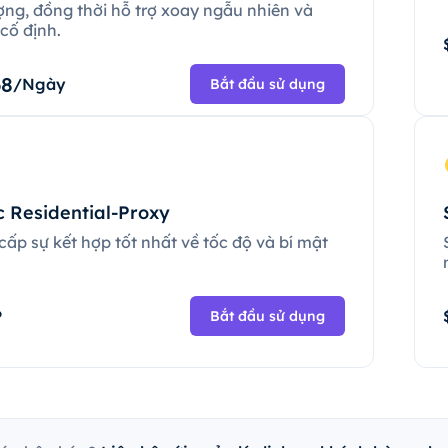
ợng, đồng thời hỗ trợ xoay ngẫu nhiên và
cố định.
68
/Ngày
Bắt đầu sử dụng
c Residential-Proxy
ấp sự kết hợp tốt nhất về tốc độ và bí mật
.
P
Bắt đầu sử dụng