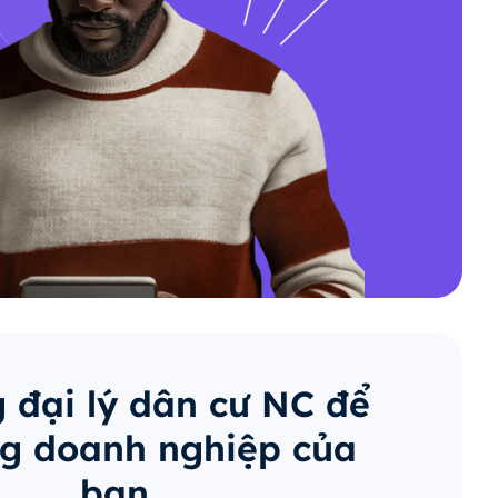
 đại lý dân cư NC để
g doanh nghiệp của
bạn