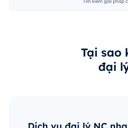
Tìm kiếm giải pháp 
Tại sao
đại 
Dịch vụ đại lý NC nh