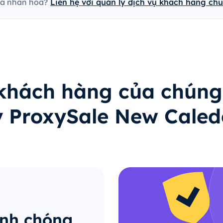
cá nhân hóa?
Liên hệ với quản lý dịch vụ khách hàng ch
 khách hàng của chúng
lý ProxySale New Caled
anh chóng