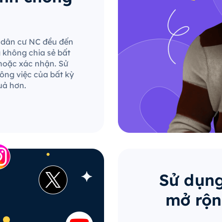
le dân cư NC đều đến
g không chia sẻ bất
hoặc xác nhận. Sử
ông việc của bất kỳ
uả hơn.
Sử dụng
mở rộn