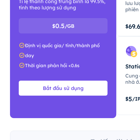
Tỉ lệ thành công trung bình là 99.5%,
lưu lư
tính theo lượng sử dụng
phiên 
0.5
69.
$
/GB
$
Định vị quốc gia/ tỉnh/thành phố
day
Thời gian phản hồi <0.6s
Stati
Cung c
nhà ở
Bắt đầu sử dụng
5
$
/I