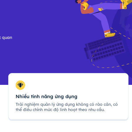
c quan
Nhiều tính năng ứng dụng
Trải nghiệm quản lý ứng dụng không có rào cản, có
thể điều chỉnh mức độ linh hoạt theo nhu cầu.