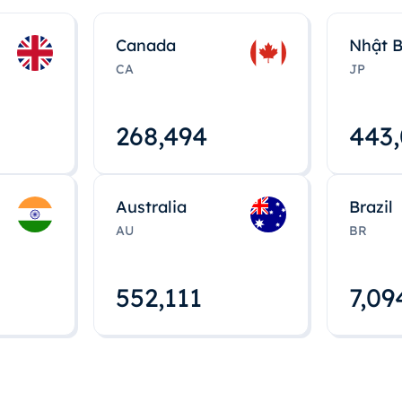
Canada
Nhật 
CA
JP
268,495
443
Australia
Brazil
AU
BR
552,112
7,09