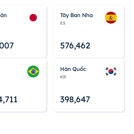
Bản
Tây Ban Nha
ES
,008
576,463
Hàn Quốc
KR
4,712
398,648