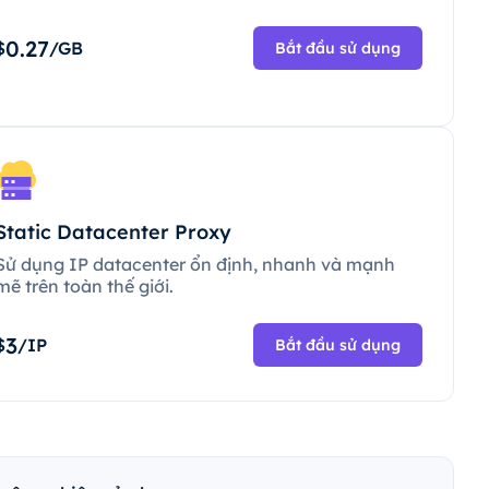
0.27
$
/GB
Bắt đầu sử dụng
Static Datacenter Proxy
Sử dụng IP datacenter ổn định, nhanh và mạnh
mẽ trên toàn thế giới.
3
$
/IP
Bắt đầu sử dụng