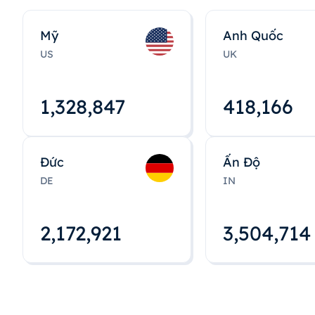
Mỹ
Anh Quốc
US
UK
1,328,848
418,167
Đức
Ấn Độ
DE
IN
2,172,922
3,504,715