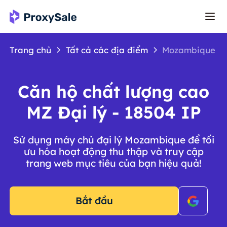
Trang chủ
Tất cả các địa điểm
Mozambique
Căn hộ chất lượng cao
MZ Đại lý - 18504 IP
Sử dụng máy chủ đại lý Mozambique để tối
ưu hóa hoạt động thu thập và truy cập
trang web mục tiêu của bạn hiệu quả!
Bắt đầu