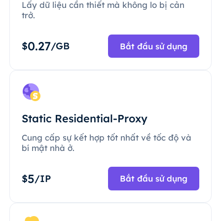
Lấy dữ liệu cần thiết mà không lo bị cản
trở.
0.27
$
/GB
Bắt đầu sử dụng
Static Residential-Proxy
Cung cấp sự kết hợp tốt nhất về tốc độ và
bí mật nhà ở.
5
$
/IP
Bắt đầu sử dụng