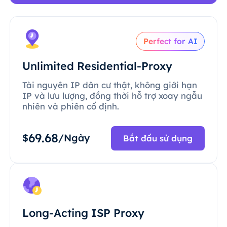
Perfect for AI
Unlimited Residential-Proxy
Tài nguyên IP dân cư thật, không giới hạn
IP và lưu lượng, đồng thời hỗ trợ xoay ngẫu
nhiên và phiên cố định.
69.68
$
/Ngày
Bắt đầu sử dụng
Long-Acting ISP Proxy