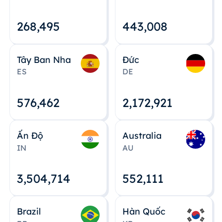
268,495
443,008
Tây Ban Nha
Đức
ES
DE
576,463
2,172,922
Ấn Độ
Australia
IN
AU
3,504,715
552,112
Brazil
Hàn Quốc