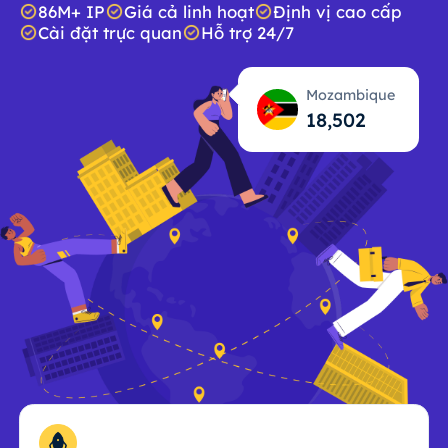
86M+ IP
Giá cả linh hoạt
Định vị cao cấp
Cài đặt trực quan
Hỗ trợ 24/7
Mozambique
18,504