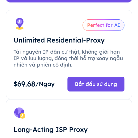
Perfect for AI
Unlimited Residential-Proxy
Tài nguyên IP dân cư thật, không giới hạn
IP và lưu lượng, đồng thời hỗ trợ xoay ngẫu
nhiên và phiên cố định.
69.68
$
/Ngày
Bắt đầu sử dụng
Long-Acting ISP Proxy