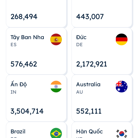
268,495
443,008
Tây Ban Nha
Đức
ES
DE
576,463
2,172,922
Ấn Độ
Australia
IN
AU
3,504,715
552,112
Brazil
Hàn Quốc