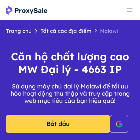
Trang chủ
Tất cả các địa điểm
Malawi
Căn hộ chất lượng cao
MW Đại lý - 4663 IP
Sử dụng máy chủ đại lý Malawi để tối ưu
hóa hoạt động thu thập và truy cập trang
web mục tiêu của bạn hiệu quả!
Bắt đầu