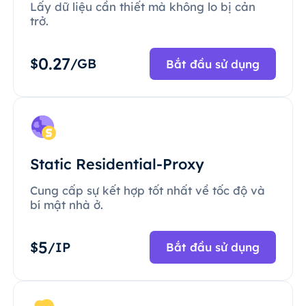
Lấy dữ liệu cần thiết mà không lo bị cản
trở.
0.27
$
/GB
Bắt đầu sử dụng
Static Residential-Proxy
Cung cấp sự kết hợp tốt nhất về tốc độ và
bí mật nhà ở.
5
$
/IP
Bắt đầu sử dụng