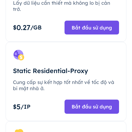
Lấy dữ liệu cần thiết mà không lo bị cản
trở.
0.27
$
/GB
Bắt đầu sử dụng
Static Residential-Proxy
Cung cấp sự kết hợp tốt nhất về tốc độ và
bí mật nhà ở.
5
$
/IP
Bắt đầu sử dụng