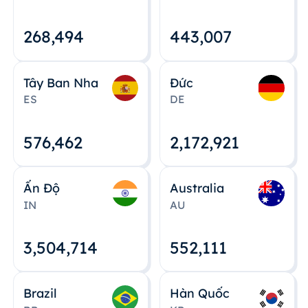
268,495
443,008
Tây Ban Nha
Đức
ES
DE
576,463
2,172,922
Ấn Độ
Australia
IN
AU
3,504,715
552,112
Brazil
Hàn Quốc