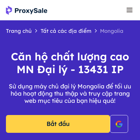
Trang chủ
Tất cả các địa điểm
Mongolia
Căn hộ chất lượng cao
MN Đại lý - 13431 IP
Sử dụng máy chủ đại lý Mongolia để tối ưu
hóa hoạt động thu thập và truy cập trang
web mục tiêu của bạn hiệu quả!
Bắt đầu