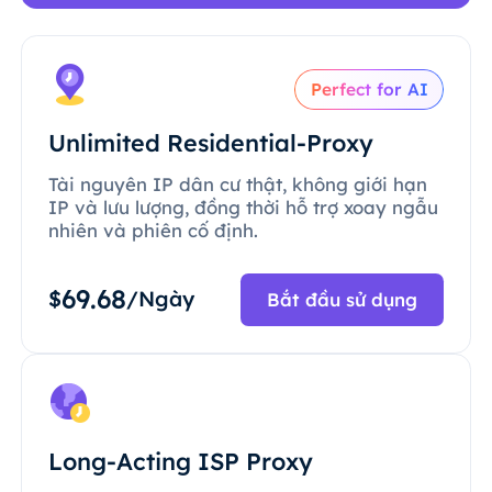
Perfect for AI
Unlimited Residential-Proxy
Tài nguyên IP dân cư thật, không giới hạn
IP và lưu lượng, đồng thời hỗ trợ xoay ngẫu
nhiên và phiên cố định.
69.68
$
/Ngày
Bắt đầu sử dụng
Long-Acting ISP Proxy