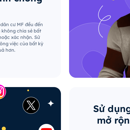
le dân cư MF đều đến
g không chia sẻ bất
hoặc xác nhận. Sử
ông việc của bất kỳ
uả hơn.
Sử dụng
mở rộn