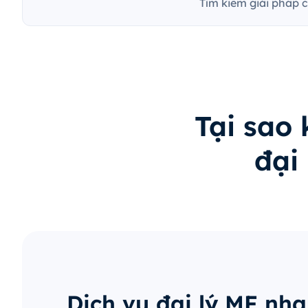
Tìm kiếm giải pháp 
Tại sao
đại
Dịch vụ đại lý MF nh