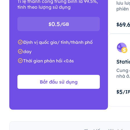
Tỉ lệ thành công trung bình là 99.5%,
lưu lư
tính theo lượng sử dụng
phiên 
0.5
69.
$
/GB
$
Định vị quốc gia/ tỉnh/thành phố
day
Thời gian phản hồi <0.6s
Stati
Cung c
nhà ở
Bắt đầu sử dụng
5
$
/I