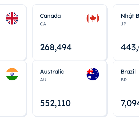
Canada
Nhật 
CA
JP
268,495
443
Australia
Brazil
AU
BR
552,112
7,09