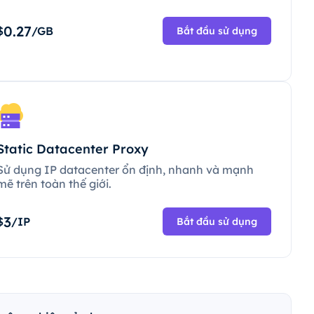
0.27
$
/GB
Bắt đầu sử dụng
Static Datacenter Proxy
Sử dụng IP datacenter ổn định, nhanh và mạnh
mẽ trên toàn thế giới.
3
$
/IP
Bắt đầu sử dụng