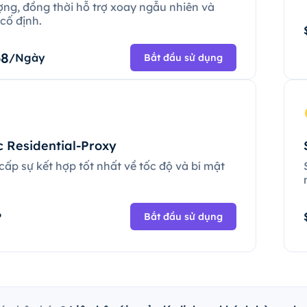
ợng, đồng thời hỗ trợ xoay ngẫu nhiên và
cố định.
68
/Ngày
Bắt đầu sử dụng
c Residential-Proxy
ấp sự kết hợp tốt nhất về tốc độ và bí mật
.
P
Bắt đầu sử dụng