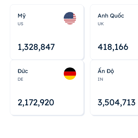
Mỹ
Anh Quốc
US
UK
1,328,848
418,167
Đức
Ấn Độ
DE
IN
2,172,922
3,504,715