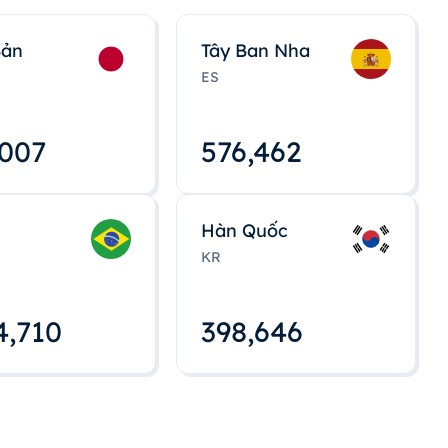
Bản
Tây Ban Nha
ES
,008
576,463
Hàn Quốc
KR
4,712
398,648