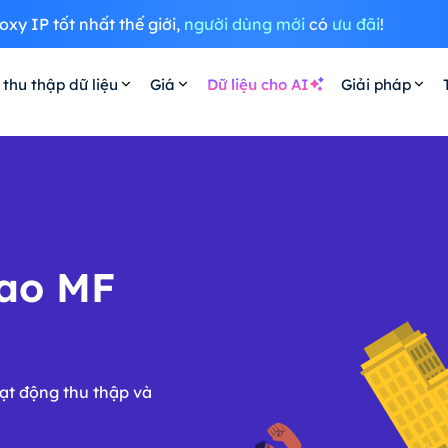
oxy IP tốt nhất thế giới,
người dùng mới
có
ưu đãi
!
 thu thập dữ liệu
Giá
Dữ liệu cho AI
Giải pháp
cao MF
oạt động thu thập và