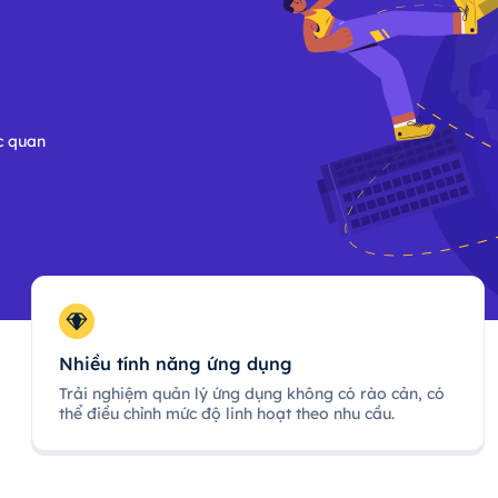
c quan
Nhiều tính năng ứng dụng
Trải nghiệm quản lý ứng dụng không có rào cản, có
thể điều chỉnh mức độ linh hoạt theo nhu cầu.