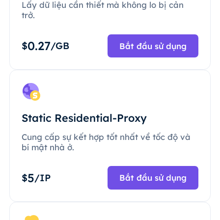
Lấy dữ liệu cần thiết mà không lo bị cản
trở.
0.27
$
/GB
Bắt đầu sử dụng
Static Residential-Proxy
Cung cấp sự kết hợp tốt nhất về tốc độ và
bí mật nhà ở.
5
$
/IP
Bắt đầu sử dụng