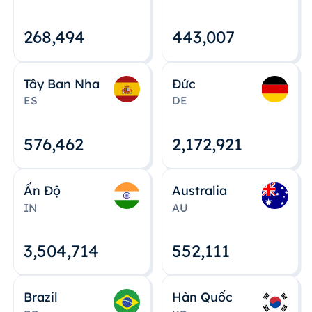
268,495
443,008
Tây Ban Nha
Đức
ES
DE
576,463
2,172,922
Ấn Độ
Australia
IN
AU
3,504,715
552,112
Brazil
Hàn Quốc