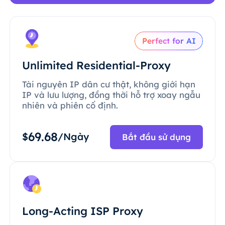
Perfect for AI
Unlimited Residential-Proxy
Tài nguyên IP dân cư thật, không giới hạn
IP và lưu lượng, đồng thời hỗ trợ xoay ngẫu
nhiên và phiên cố định.
69.68
$
/Ngày
Bắt đầu sử dụng
Long-Acting ISP Proxy