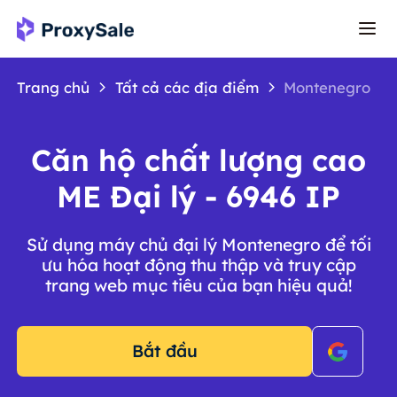
Trang chủ
Tất cả các địa điểm
Montenegro
Căn hộ chất lượng cao
ME Đại lý - 6946 IP
Sử dụng máy chủ đại lý Montenegro để tối
ưu hóa hoạt động thu thập và truy cập
trang web mục tiêu của bạn hiệu quả!
Bắt đầu